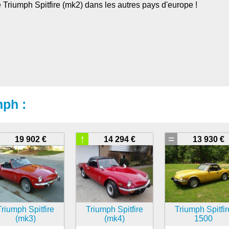
 Triumph Spitfire (mk2) dans les autres pays d'europe !
ph :
↑
=
19 902 €
14 294 €
13 930 €
Triumph Spitfire
Triumph Spitfire
Triumph Spitfir
(mk3)
(mk4)
1500