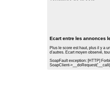
Ecart entre les annonces l
Plus le score est haut, plus il y a
d'autres. Ecart moyen observé, to
SoapFault exception: [HTTP] Forbid
SoapClient->__doRequest('
__call(