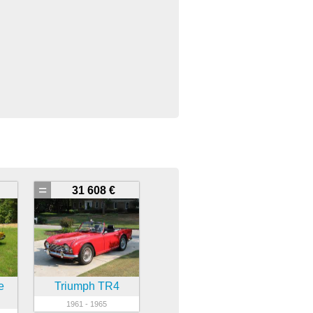
=
31 608 €
e
Triumph TR4
1961 - 1965