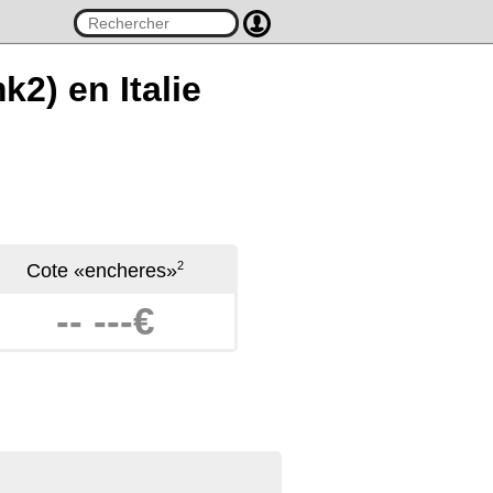
k2) en Italie
2
Cote «encheres»
-- ---€