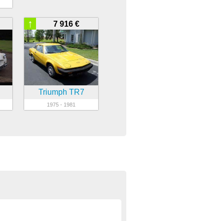
↑
7 916 €
Triumph TR7
1975 - 1981