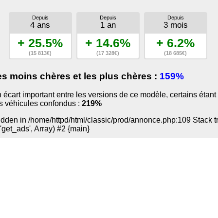
Depuis
Depuis
Depuis
4 ans
1 an
3 mois
+ 25.5%
+ 14.6%
+ 6.2%
(15 813€)
(17 328€)
(18 685€)
es moins chères et les plus chères :
159%
 un écart important entre les versions de ce modèle, certains ét
us véhicules confondus :
219%
den in /home/httpd/html/classic/prod/annonce.php:109 Stack trac
'get_ads', Array) #2 {main}