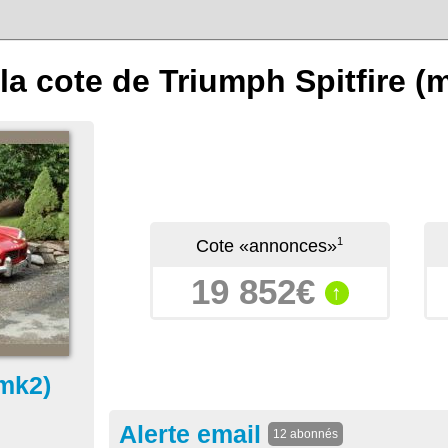
a cote de Triumph Spitfire (m
1
Cote «annonces»
19 852€
↑
(mk2)
Alerte email
12 abonnés