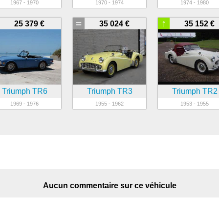
1967 - 1970
1970 - 1974
1974 - 1980
=
↑
25 379 €
35 024 €
35 152 €
Triumph TR6
Triumph TR3
Triumph TR2
1969 - 1976
1955 - 1962
1953 - 1955
Aucun commentaire sur ce véhicule