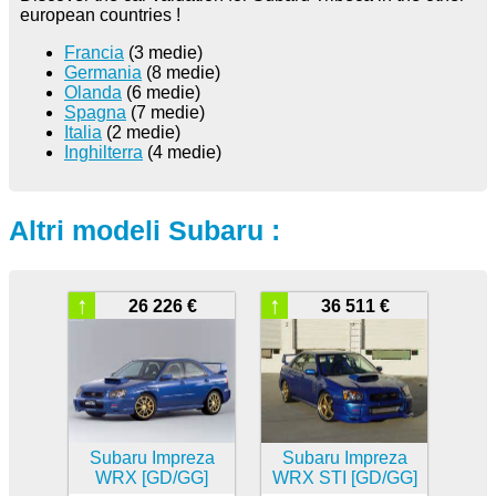
european countries !
Francia
(3 medie)
Germania
(8 medie)
Olanda
(6 medie)
Spagna
(7 medie)
Italia
(2 medie)
Inghilterra
(4 medie)
Altri modeli Subaru :
↑
↑
26 226 €
36 511 €
Subaru Impreza
Subaru Impreza
WRX [GD/GG]
WRX STI [GD/GG]