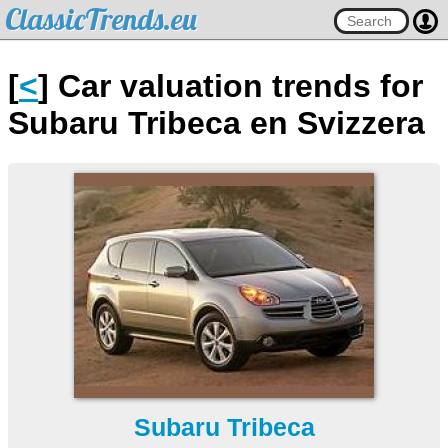
ClassicTrends.eu
[
<
] Car valuation trends for
Subaru Tribeca en Svizzera
Subaru Tribeca