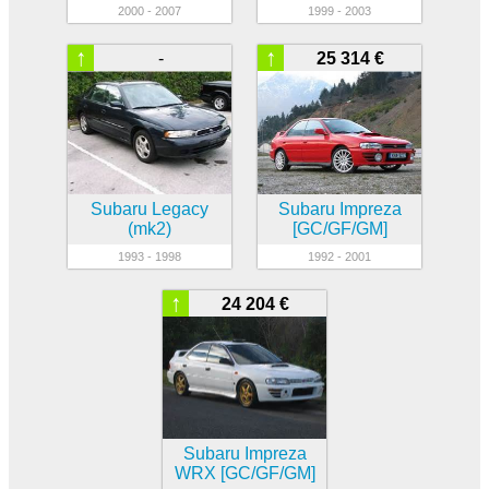
2000 - 2007
1999 - 2003
↑
↑
-
25 314 €
Subaru Legacy
Subaru Impreza
(mk2)
[GC/GF/GM]
1993 - 1998
1992 - 2001
↑
24 204 €
Subaru Impreza
WRX [GC/GF/GM]