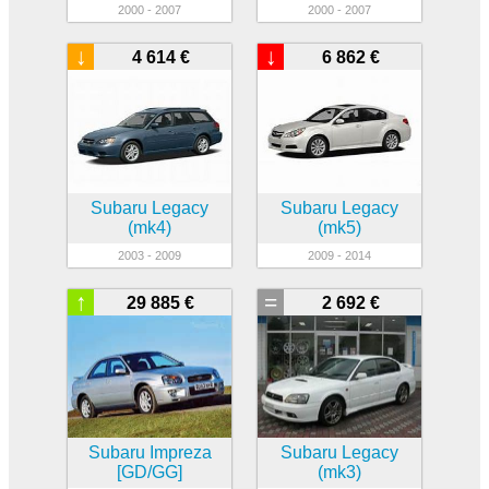
2000 - 2007
2000 - 2007
↓
↓
4 614 €
6 862 €
Subaru Legacy
Subaru Legacy
(mk4)
(mk5)
2003 - 2009
2009 - 2014
↑
=
29 885 €
2 692 €
Subaru Impreza
Subaru Legacy
[GD/GG]
(mk3)