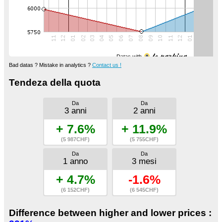
Datas with
Bad datas ? Mistake in analytics ?
Contact us !
Tendeza della quota
Da
Da
3 anni
2 anni
+ 7.6%
+ 11.9%
(5 987CHF)
(5 755CHF)
Da
Da
1 anno
3 mesi
+ 4.7%
-1.6%
(6 152CHF)
(6 545CHF)
Difference between higher and lower prices :