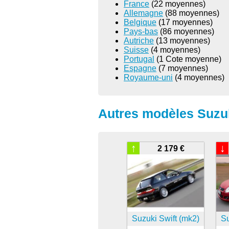
France
(22 moyennes)
Allemagne
(88 moyennes)
Belgique
(17 moyennes)
Pays-bas
(86 moyennes)
Autriche
(13 moyennes)
Suisse
(4 moyennes)
Portugal
(1 Cote moyenne)
Espagne
(7 moyennes)
Royaume-uni
(4 moyennes)
Autres modèles Suzuk
↑
↓
2 179 €
Suzuki Swift (mk2)
Su