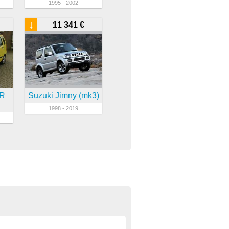
1995 - 2002
↓
11 341 €
 R
Suzuki Jimny (mk3)
1998 - 2019