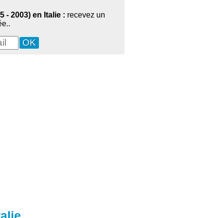
 - 2003) en Italie :
recevez un
e..
alie