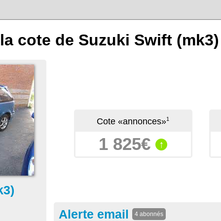
la cote de Suzuki Swift (mk3) 
1
Cote «annonces»
1 825€
↑
k3)
Alerte email
4 abonnés