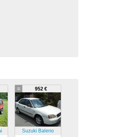
=
952 €
i
Suzuki Baleno