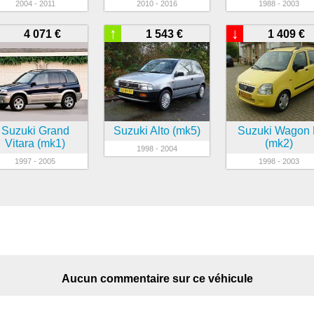
2004 - 2011
2010 - 2016
1988 - 2003
↑
↓
4 071 €
1 543 €
1 409 €
Suzuki Grand
Suzuki Alto (mk5)
Suzuki Wagon
Vitara (mk1)
(mk2)
1998 - 2004
1997 - 2005
1998 - 2003
Aucun commentaire sur ce véhicule