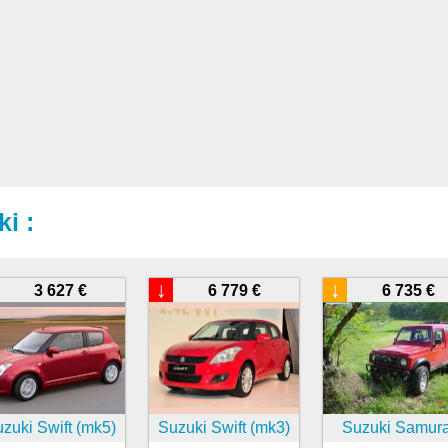
i :
↓
↓
3 627 €
6 779 €
6 735 €
zuki Swift (mk5)
Suzuki Swift (mk3)
Suzuki Samura