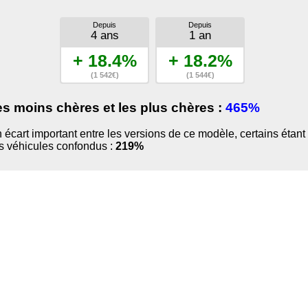
Depuis
Depuis
4 ans
1 an
+ 18.4%
+ 18.2%
(1 542€)
(1 544€)
es moins chères et les plus chères :
465%
 un écart important entre les versions de ce modèle, certains ét
us véhicules confondus :
219%