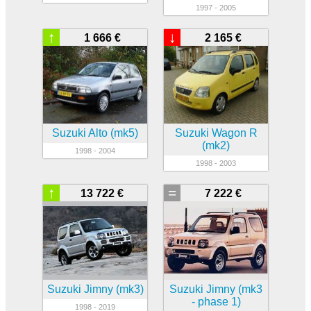
1997 - 2005
↑
↓
1 666 €
2 165 €
Suzuki Alto (mk5)
Suzuki Wagon R
(mk2)
1998 - 2004
1998 - 2003
↑
=
13 722 €
7 222 €
Suzuki Jimny (mk3)
Suzuki Jimny (mk3
- phase 1)
1998 - 2019