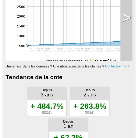
>
Données en partenariat avec
Une erreur dans les données ? Une abbération dans les chiffres ?
Contactez-moi !
Tendance de la cote
Depuis
Depuis
3 ans
2 ans
+ 484.7%
+ 263.8%
(522£)
(839£)
Depuis
1 an
+ 62.2%