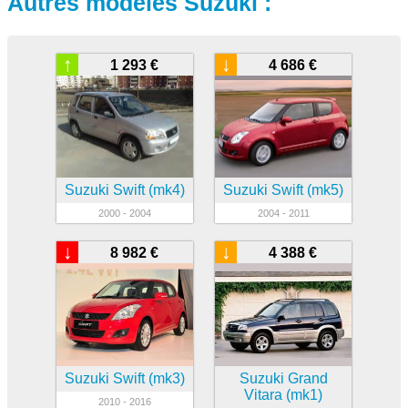
Autres modèles Suzuki :
↑
↓
1 293 €
4 686 €
Suzuki Swift (mk4)
Suzuki Swift (mk5)
2000 - 2004
2004 - 2011
↓
↓
8 982 €
4 388 €
Suzuki Swift (mk3)
Suzuki Grand
Vitara (mk1)
2010 - 2016