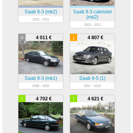
Saab 9-3 (mk2)
Saab 9-3 cabriolet
(mk2)
2002 - 2011
2002 - 2011
=
↓
4 011 €
4 807 €
Saab 9-3 (mk1)
Saab 9-5 (1)
1998 - 2002
1997 - 2010
↑
↑
4 702 €
4 621 €