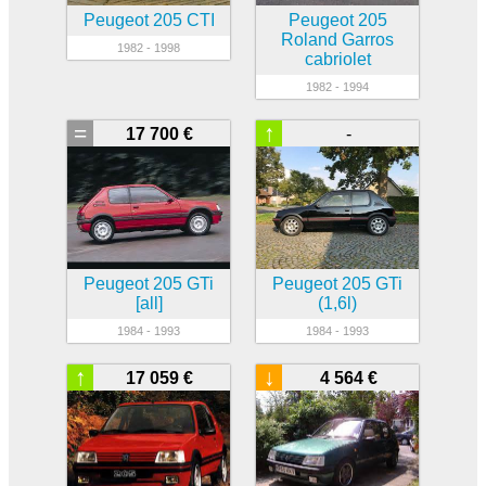
Peugeot 205 CTI
Peugeot 205
Roland Garros
1982 - 1998
cabriolet
1982 - 1994
=
↑
17 700 €
-
Peugeot 205 GTi
Peugeot 205 GTi
[all]
(1,6l)
1984 - 1993
1984 - 1993
↑
↓
17 059 €
4 564 €