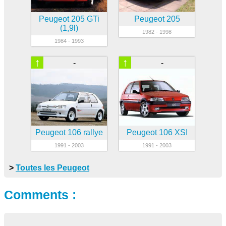
Peugeot 205 GTi
Peugeot 205
(1,9l)
1982 - 1998
1984 - 1993
↑
↑
-
-
Peugeot 106 rallye
Peugeot 106 XSI
1991 - 2003
1991 - 2003
>
Toutes les Peugeot
Comments :