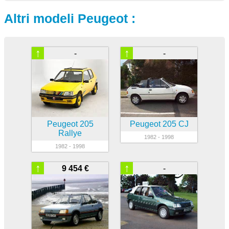
Altri modeli Peugeot :
↑
↑
-
-
Peugeot 205
Peugeot 205 CJ
Rallye
1982 - 1998
1982 - 1998
↑
↑
9 454 €
-