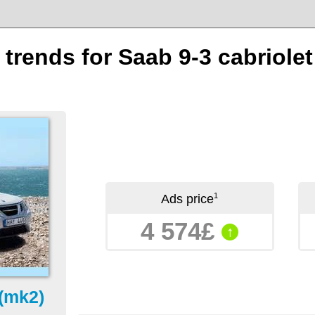
 trends for Saab 9-3 cabriole
1
Ads price
4 574£
↑
 (mk2)