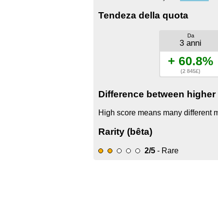
Tendeza della quota
Da
3 anni
+ 60.8%
(2 845£)
Difference between higher 
High score means many different mo
Rarity (bêta)
2/5
- Rare