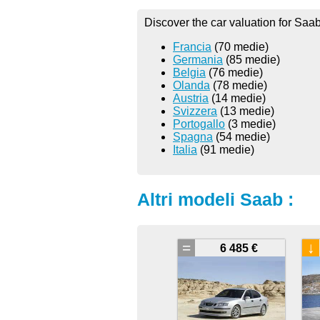
Discover the car valuation for Saab
Francia
(70 medie)
Germania
(85 medie)
Belgia
(76 medie)
Olanda
(78 medie)
Austria
(14 medie)
Svizzera
(13 medie)
Portogallo
(3 medie)
Spagna
(54 medie)
Italia
(91 medie)
Altri modeli Saab :
=
↓
6 485 €