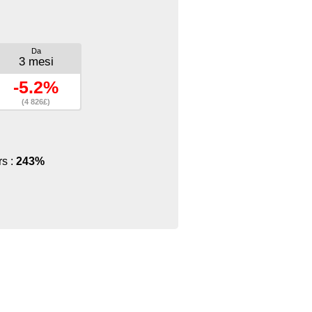
Da
3 mesi
-5.2%
(4 826£)
rs :
243%