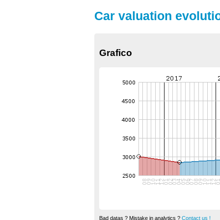
Car valuation evolutio
Grafico
Bad datas ? Mistake in analytics ?
Contact us !