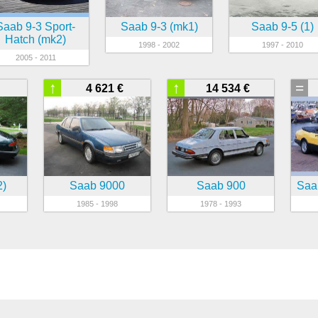
Saab 9-3 Sport-
Saab 9-3 (mk1)
Saab 9-5 (1)
Hatch (mk2)
1998 - 2002
1997 - 2010
2005 - 2011
↑
↑
=
4 621 €
14 534 €
2)
Saab 9000
Saab 900
Saab
1985 - 1998
1978 - 1993