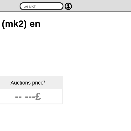
t (mk2) en
2
Auctions price
-- ---£