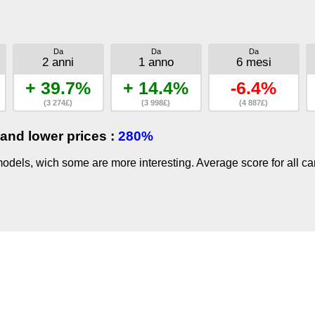
Da
Da
Da
2 anni
1 anno
6 mesi
+ 39.7%
+ 14.4%
-6.4%
(3 274£)
(3 998£)
(4 887£)
and lower prices :
280%
dels, wich some are more interesting. Average score for all ca