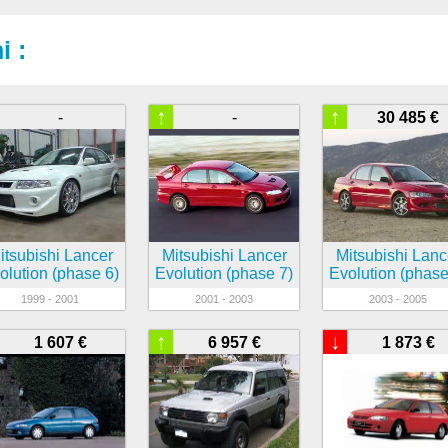
i :
↑
↑
-
-
30 485 €
itsubishi Lancer
Mitsubishi Lancer
Mitsubishi Lanc
olution (phase 6)
Evolution (phase 7)
Evolution (phase
1999 - 2001
2001 - 2003
2003 - 2005
↑
↓
1 607 €
6 957 €
1 873 €