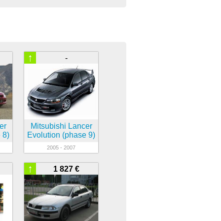
↑
-
er
Mitsubishi Lancer
 8)
Evolution (phase 9)
2005 - 2007
↑
1 827 €