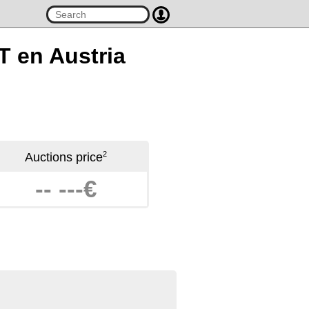
T en Austria
2
Auctions price
-- ---€