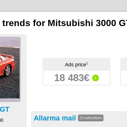
n trends for Mitsubishi 3000 G
1
Ads price
18 483€
↑
 GT
Allarma mail
15 subscribers
90