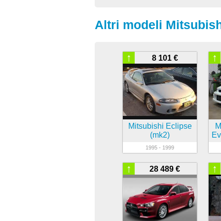
Altri modeli Mitsubish
↑
↑
8 101 €
Mitsubishi Eclipse
M
(mk2)
Ev
1995 - 1999
↑
↑
28 489 €