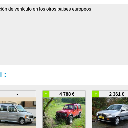
ción de vehículo en los otros países europeos
 :
↑
↑
-
4 788 €
2 361 €