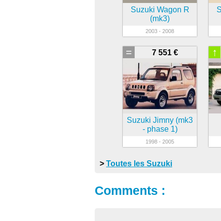
Suzuki Wagon R
S
(mk3)
2003 - 2008
=
↑
7 551 €
Suzuki Jimny (mk3
- phase 1)
1998 - 2005
>
Toutes les Suzuki
Comments :