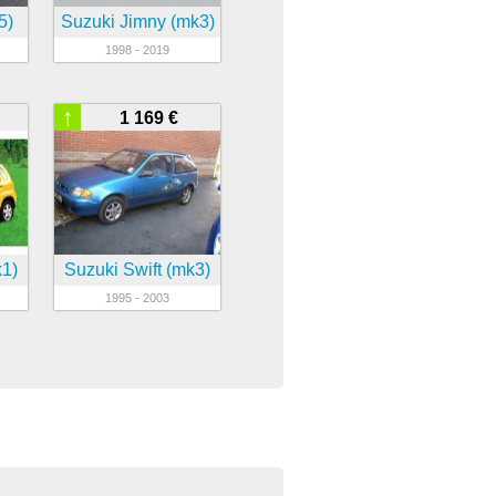
5)
Suzuki Jimny (mk3)
1998 - 2019
↑
1 169 €
k1)
Suzuki Swift (mk3)
1995 - 2003