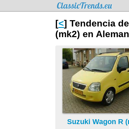
ClassicTrends.eu
[
<
] Tendencia de
(mk2) en Aleman
Suzuki Wagon R (