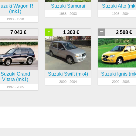
uzuki Wagon R
Suzuki Samurai
Suzuki Alto (mk
(mk1)
1988 - 2003
1998 - 2004
1993 - 1998
↑
=
7 043 €
1 303 €
2 508 €
Suzuki Grand
Suzuki Swift (mk4)
Suzuki Ignis (m
Vitara (mk1)
2000 - 2004
2000 - 2003
1997 - 2005