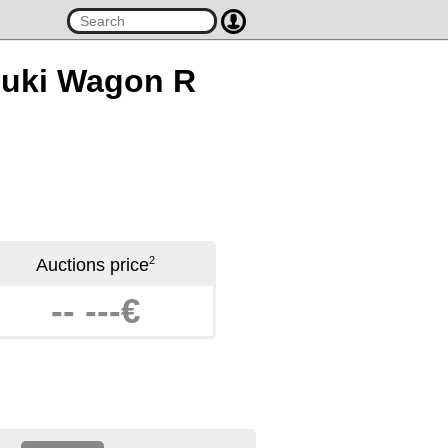
uzuki Wagon R
2
Auctions price
-- ---€