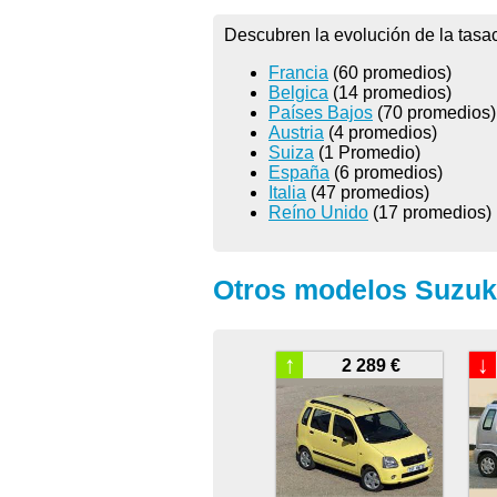
Descubren la evolución de la tasa
Francia
(60 promedios)
Belgica
(14 promedios)
Países Bajos
(70 promedios)
Austria
(4 promedios)
Suiza
(1 Promedio)
España
(6 promedios)
Italia
(47 promedios)
Reíno Unido
(17 promedios)
Otros modelos Suzuki
↑
↓
2 289 €