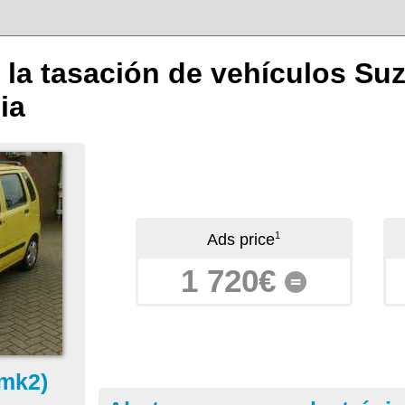
 la tasación de vehículos S
ia
1
Ads price
1 720€
=
mk2)