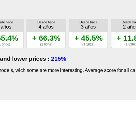
sde hace
Desde hace
Desde hace
Desde ha
 años
4 años
3 años
2 año
65.4%
+ 66.3%
+ 45.5%
+ 11
1 040€)
(1 034€)
(1 182€)
(1 538€
and lower prices :
215%
dels, wich some are more interesting. Average score for all ca