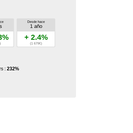
ce
Desde hace
s
1 año
.8%
+ 2.4%
)
(1 679€)
rs :
232%