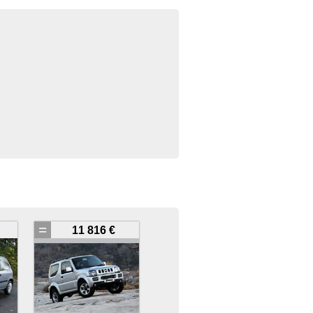
=
11 816 €