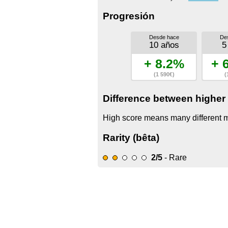
Progresión
Desde hace
De
10 años
5
+ 8.2%
+ 
(1 590€)
(
Difference between higher 
High score means many different mo
Rarity (bêta)
2/5
- Rare