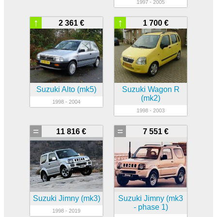
1997 - 2005
↑
↑
2 361 €
1 700 €
Suzuki Alto (mk5)
Suzuki Wagon R
(mk2)
1998 - 2004
1998 - 2003
=
=
11 816 €
7 551 €
Suzuki Jimny (mk3)
Suzuki Jimny (mk3
- phase 1)
1998 - 2019