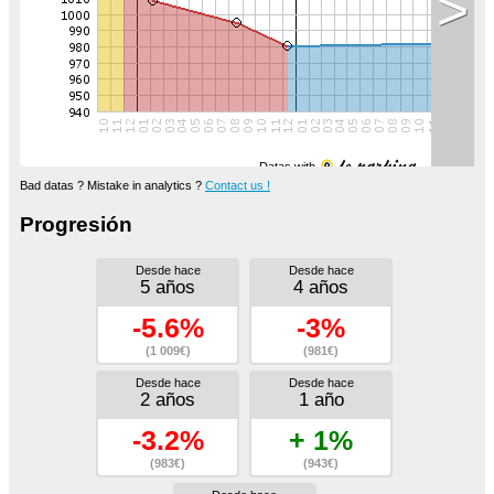
>
Datas with
Bad datas ? Mistake in analytics ?
Contact us !
Progresión
Desde hace
Desde hace
5 años
4 años
-5.6%
-3%
(1 009€)
(981€)
Desde hace
Desde hace
2 años
1 año
-3.2%
+ 1%
(983€)
(943€)