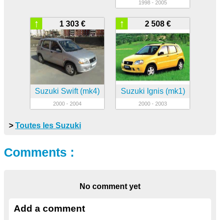
1998 - 2005
↑
↑
1 303 €
2 508 €
Suzuki Swift (mk4)
Suzuki Ignis (mk1)
2000 - 2004
2000 - 2003
>
Toutes les Suzuki
Comments :
No comment yet
Add a comment