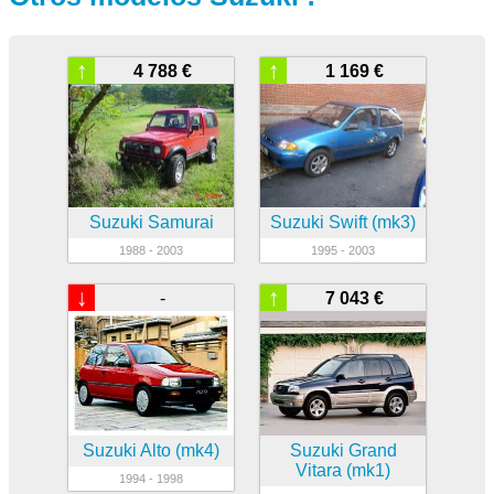
↑
↑
4 788 €
1 169 €
Suzuki Samurai
Suzuki Swift (mk3)
1988 - 2003
1995 - 2003
↓
↑
-
7 043 €
Suzuki Alto (mk4)
Suzuki Grand
Vitara (mk1)
1994 - 1998