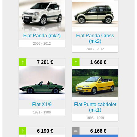
Fiat Panda (mk2)
Fiat Panda Cross
(mk2)
2003 - 2012
2003 - 2012
↑
↑
7 201 €
1 666 €
Fiat X1/9
Fiat Punto cabriolet
(mk1)
1971 - 1989
1993 - 1999
↑
=
6 190 €
6 166 €