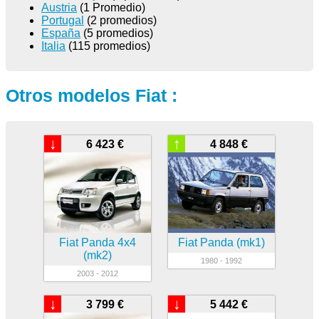
Austria
(1 Promedio)
Portugal
(2 promedios)
España
(5 promedios)
Italia
(115 promedios)
Otros modelos Fiat :
↓
↑
6 423 €
4 848 €
Fiat Panda 4x4
Fiat Panda (mk1)
(mk2)
1980 - 1992
2003 - 2012
↓
↓
3 799 €
5 442 €