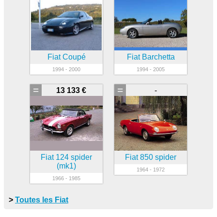
Fiat Coupé
Fiat Barchetta
1994 - 2000
1994 - 2005
=
=
13 133 €
-
Fiat 124 spider
Fiat 850 spider
(mk1)
1964 - 1972
1966 - 1985
>
Toutes les Fiat