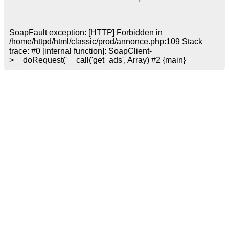
SoapFault exception: [HTTP] Forbidden in
/home/httpd/html/classic/prod/annonce.php:109 Stack
trace: #0 [internal function]: SoapClient-
>__doRequest('
__call('get_ads', Array) #2 {main}