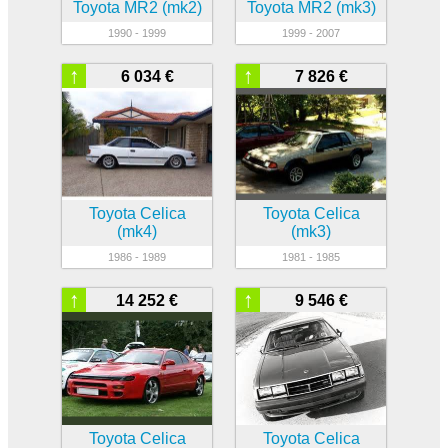
Toyota MR2 (mk2)
Toyota MR2 (mk3)
1990 - 1999
1999 - 2007
↑
↑
6 034 €
7 826 €
Toyota Celica
Toyota Celica
(mk4)
(mk3)
1986 - 1989
1981 - 1985
↑
↑
14 252 €
9 546 €
Toyota Celica
Toyota Celica