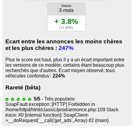
Depuis
3 mois
+ 3.8%
(11 383€)
Ecart entre les annonces les moins chères
et les plus chères :
247%
Plus le score est haut, plus il y a un écart important entre
les versions de ce modèle, certains étant beaucoup plus
recherchés que d'autres. Ecart moyen observé, tous
véhicules confondus :
224%
Rareté (bêta)
5/5
- Très populaire
SoapFault exception: [HTTP] Forbidden in
/home/httpd/html/classic/prod/annonce.php:109 Stack
trace: #0 [internal function]: SoapClient-
>__doRequest('
__call('get_ads', Array) #2 {main}