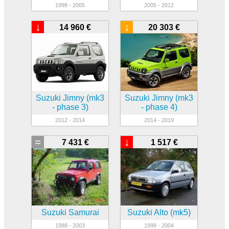
1998 - 2005
2005 - 2012
↓
↓
14 960 €
20 303 €
Suzuki Jimny (mk3
Suzuki Jimny (mk3
- phase 3)
- phase 4)
2012 - 2014
2014 - 2019
=
↓
7 431 €
1 517 €
Suzuki Samurai
Suzuki Alto (mk5)
1988 - 2003
1998 - 2004