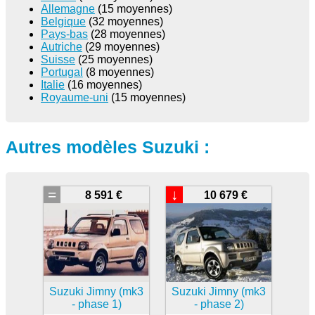
Allemagne
(15 moyennes)
Belgique
(32 moyennes)
Pays-bas
(28 moyennes)
Autriche
(29 moyennes)
Suisse
(25 moyennes)
Portugal
(8 moyennes)
Italie
(16 moyennes)
Royaume-uni
(15 moyennes)
Autres modèles Suzuki :
=
↓
8 591 €
10 679 €
Suzuki Jimny (mk3
Suzuki Jimny (mk3
- phase 1)
- phase 2)