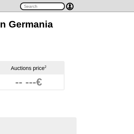
 en Germania
2
Auctions price
-- ---€