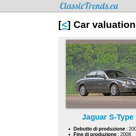
ClassicTrends.eu
[
<
] Car valuatio
Jaguar S-Type
Debutto di produzione
: 20
Fine di produzione
: 2008