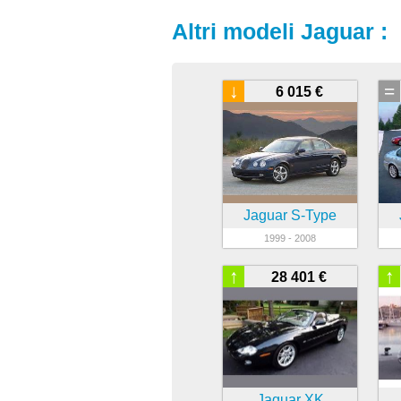
Altri modeli Jaguar :
↓
=
6 015 €
Jaguar S-Type
1999 - 2008
↑
↑
28 401 €
Jaguar XK