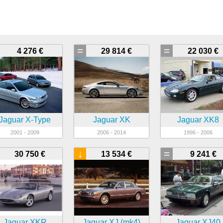
=
=
4 276 €
29 814 €
22 030 €
Jaguar X-Type
Jaguar XK
Jaguar XK8
2001 - 2009
2006 - 2014
1996 - 2006
↓
=
30 750 €
13 534 €
9 241 €
Jaguar XKR
Jaguar XJ (mk4)
Jaguar XJ40