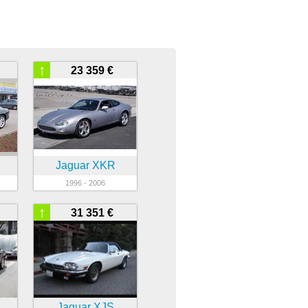
↑
23 359 €
Jaguar XKR
1996 - 2006
↑
31 351 €
Jaguar XJS