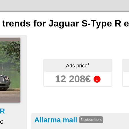
n trends for Jaguar S-Type R
1
Ads price
12 208€
↓
 R
Allarma mail
5 subscribers
02