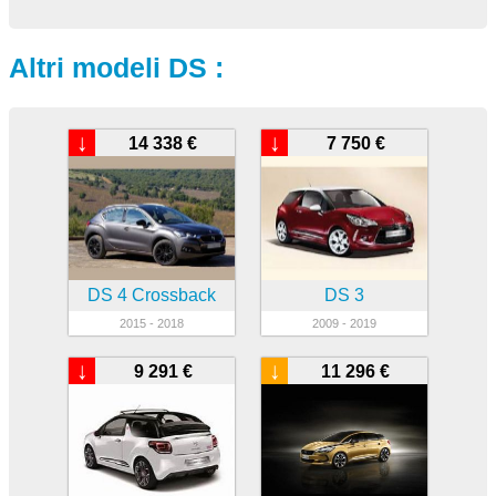
Altri modeli DS :
↓
↓
14 338 €
7 750 €
DS 4 Crossback
DS 3
2015 - 2018
2009 - 2019
↓
↓
9 291 €
11 296 €