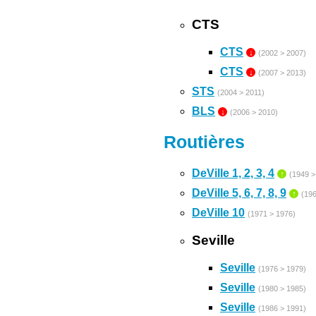
CTS
CTS
↓
(2002 > 2007)
CTS
↓
(2007 > 2013)
STS
(2004 > 2011)
BLS
↓
(2006 > 2010)
Routières
DeVille 1, 2, 3, 4
↑
(1949 >
DeVille 5, 6, 7, 8, 9
↑
(196
DeVille 10
(1971 > 1976)
Seville
Seville
(1976 > 1979)
Seville
(1980 > 1985)
Seville
(1986 > 1991)