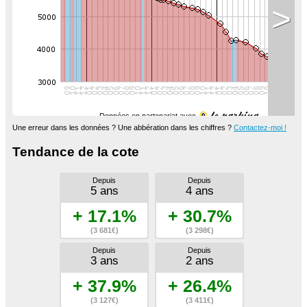
>
Données en partenariat avec
Une erreur dans les données ? Une abbération dans les chiffres ?
Contactez-moi !
Tendance de la cote
Depuis
Depuis
5 ans
4 ans
+ 17.1%
+ 30.7%
(3 681€)
(3 298€)
Depuis
Depuis
3 ans
2 ans
+ 37.9%
+ 26.4%
(3 127€)
(3 411€)