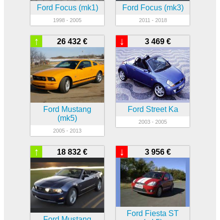
Ford Focus (mk1)
Ford Focus (mk3)
1998 - 2005
2011 - 2018
↑
↓
26 432 €
3 469 €
Ford Mustang
Ford Street Ka
(mk5)
2003 - 2005
2005 - 2013
↑
↓
18 832 €
3 956 €
Ford Fiesta ST
Ford Mustang