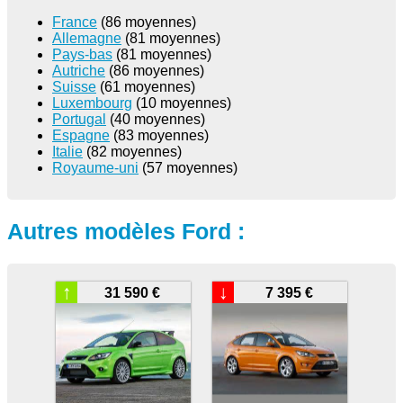
France
(86 moyennes)
Allemagne
(81 moyennes)
Pays-bas
(81 moyennes)
Autriche
(86 moyennes)
Suisse
(61 moyennes)
Luxembourg
(10 moyennes)
Portugal
(40 moyennes)
Espagne
(83 moyennes)
Italie
(82 moyennes)
Royaume-uni
(57 moyennes)
Autres modèles Ford :
↑
↓
31 590 €
7 395 €