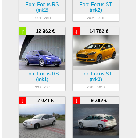
Ford Focus RS
Ford Focus ST
(mk2)
(mk2)
2004 - 2011
2004 - 2011
↑
↓
12 962 €
14 782 €
Ford Focus RS
Ford Focus ST
(mk1)
(mk3)
1998 - 2005
2013 - 2018
↓
↓
2 021 €
9 382 €