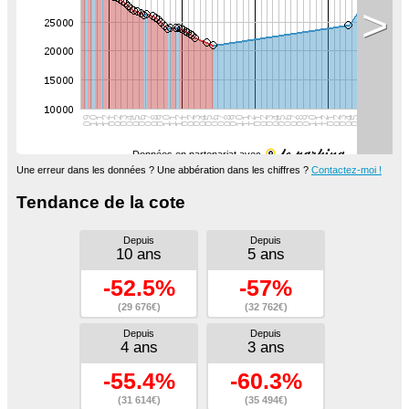
>
Données en partenariat avec
Une erreur dans les données ? Une abbération dans les chiffres ?
Contactez-moi !
Tendance de la cote
Depuis
Depuis
10 ans
5 ans
-52.5%
-57%
(29 676€)
(32 762€)
Depuis
Depuis
4 ans
3 ans
-55.4%
-60.3%
(31 614€)
(35 494€)