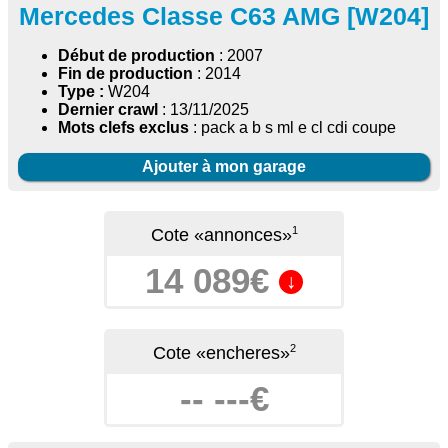
Mercedes Classe C63 AMG [W204]
Début de production
: 2007
Fin de production
: 2014
Type :
W204
Dernier crawl
: 13/11/2025
Mots clefs exclus
: pack a b s ml e cl cdi coupe
Ajouter à mon garage
1
Cote «annonces»
14 089€
↓
2
Cote «encheres»
-- ---€