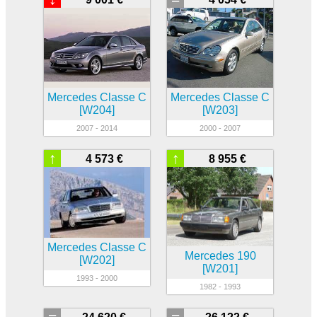
Mercedes Classe C
Mercedes Classe C
[W204]
[W203]
2007 - 2014
2000 - 2007
↑
↑
4 573 €
8 955 €
Mercedes Classe C
Mercedes 190
[W202]
[W201]
1993 - 2000
1982 - 1993
=
=