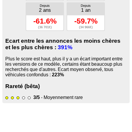
Depuis
Depuis
2 ans
1 an
-61.6%
-59.7%
(36 701€)
(34 966€)
Ecart entre les annonces les moins chères
et les plus chères :
391%
Plus le score est haut, plus il y a un écart important entre
les versions de ce modèle, certains étant beaucoup plus
recherchés que d'autres. Ecart moyen observé, tous
véhicules confondus :
223%
Rareté (bêta)
3/5
- Moyennement rare