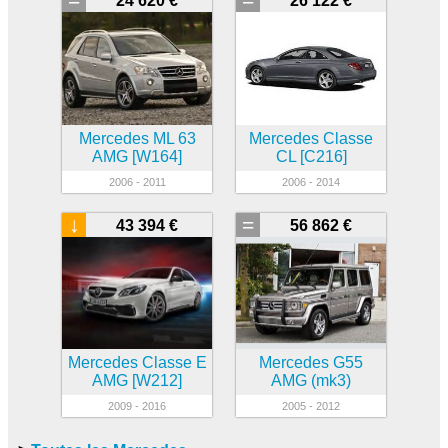
24 620 €
26 122 €
Mercedes ML 63
Mercedes Classe
AMG [W164]
CL [C216]
2006 - 2011
2006 - 2014
↓
=
43 394 €
56 862 €
Mercedes Classe E
Mercedes G55
AMG [W212]
AMG (mk3)
2009 - 2016
2005 - 2012