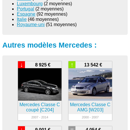
Luxembourg
(2 moyennes)
Portugal
(2 moyennes)
Espagne
(92 moyennes)
Italie
(46 moyennes)
Royaume-uni
(51 moyennes)
Autres modèles Mercedes :
↓
↑
8 925 €
13 542 €
Mercedes Classe C
Mercedes Classe C
coupé [C204]
AMG [W203]
2007 - 2014
2000 - 2007
↓
=
9 001 €
4 054 €