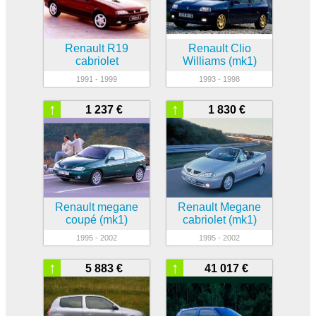
Renault R19
Renault Clio
cabriolet
Williams (mk1)
1991 - 1999
1993 - 1998
↑
↑
1 237 €
1 830 €
Renault megane
Renault Megane
coupé (mk1)
cabriolet (mk1)
1995 - 2002
1995 - 2002
↑
↑
5 883 €
41 017 €