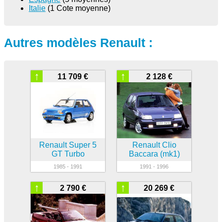
Italie
(1 Cote moyenne)
Autres modèles Renault :
↑
↑
11 709 €
2 128 €
Renault Super 5
Renault Clio
GT Turbo
Baccara (mk1)
1985 - 1991
1991 - 1996
↑
↑
2 790 €
20 269 €