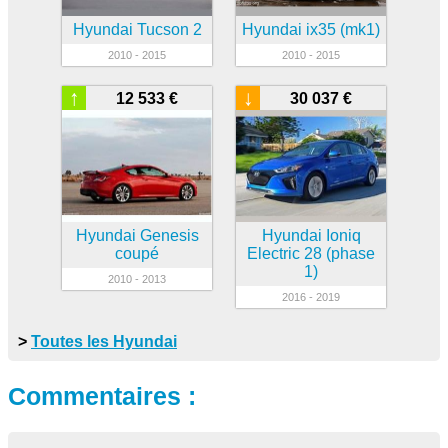
Hyundai Tucson 2
Hyundai ix35 (mk1)
2010 - 2015
2010 - 2015
↑
↓
12 533 €
30 037 €
Hyundai Genesis
Hyundai Ioniq
coupé
Electric 28 (phase
1)
2010 - 2013
2016 - 2019
>
Toutes les Hyundai
Commentaires :