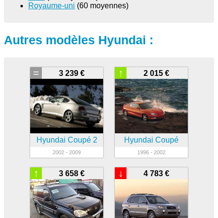
Royaume-uni
(60 moyennes)
Autres modèles Hyundai :
=
↑
3 239 €
2 015 €
Hyundai Coupé 2
Hyundai Coupé
2002 - 2009
1996 - 2002
↑
↓
3 658 €
4 783 €