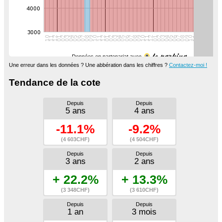
Données en partenariat avec
Une erreur dans les données ? Une abbération dans les chiffres ?
Contactez-moi !
Tendance de la cote
Depuis
Depuis
5 ans
4 ans
-11.1%
-9.2%
(4 603CHF)
(4 504CHF)
Depuis
Depuis
3 ans
2 ans
+ 22.2%
+ 13.3%
(3 348CHF)
(3 610CHF)
Depuis
Depuis
1 an
3 mois