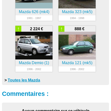
Mazda 626 (mk4)
Mazda 323 (mk5)
1991 - 1997
1994 - 1998
↑
↑
2 224 €
888 €
Mazda Demio (1)
Mazda 121 (mk5)
1996 - 2002
1996 - 2002
>
Toutes les Mazda
Commentaires :
Aucun commentaire sur ce véhicule