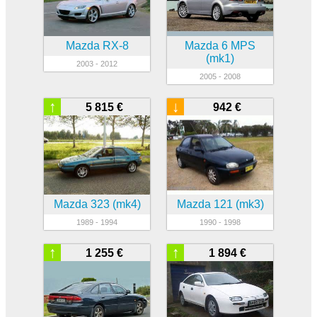
Mazda RX-8
Mazda 6 MPS
(mk1)
2003 - 2012
2005 - 2008
↑
↓
5 815 €
942 €
Mazda 323 (mk4)
Mazda 121 (mk3)
1989 - 1994
1990 - 1998
↑
↑
1 255 €
1 894 €