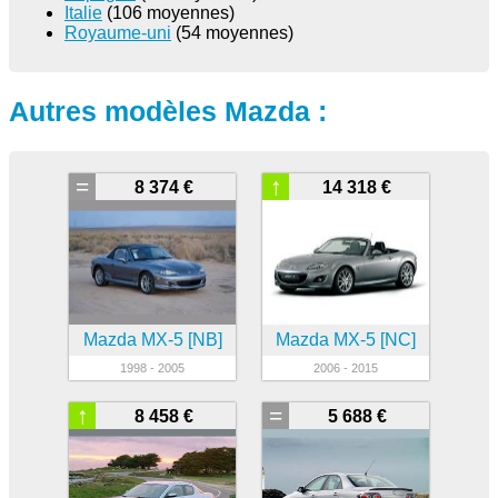
Italie
(106 moyennes)
Royaume-uni
(54 moyennes)
Autres modèles Mazda :
=
↑
8 374 €
14 318 €
Mazda MX-5 [NB]
Mazda MX-5 [NC]
1998 - 2005
2006 - 2015
↑
=
8 458 €
5 688 €