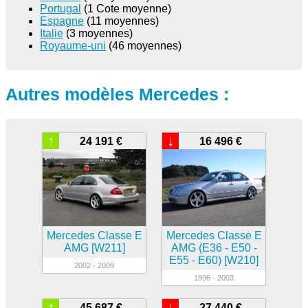
Portugal
(1 Cote moyenne)
Espagne
(11 moyennes)
Italie
(3 moyennes)
Royaume-uni
(46 moyennes)
Autres modèles Mercedes :
↑
↓
24 191 €
16 496 €
Mercedes Classe E
Mercedes Classe E
AMG [W211]
AMG (E36 - E50 -
E55 - E60) [W210]
2002 - 2009
1996 - 2003
↑
↓
45 687 €
27 440 €