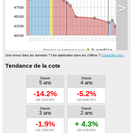
>
Données en partenariat avec
Une erreur dans les données ? Une abbération dans les chiffres ?
Contactez-moi !
Tendance de la cote
Depuis
Depuis
5 ans
4 ans
-14.2%
-5.2%
(49 315CHF)
(44 644CHF)
Depuis
Depuis
3 ans
2 ans
-1.9%
+ 4.3%
(43 135CHF)
(40 578CHF)