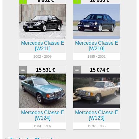
9 802 €
10 936 €
Mercedes Classe E
Mercedes Classe E
[W211]
[W210]
2002 - 2009
1995 - 2002
=
=
15 531 €
15 074 €
Mercedes Classe E
Mercedes Classe E
[W124]
[W123]
1984 - 1997
1976 - 1985