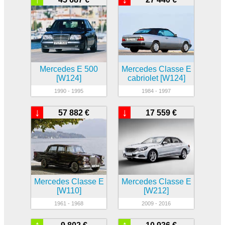
Mercedes E 500
Mercedes Classe E
[W124]
cabriolet [W124]
1990 - 1995
1984 - 1997
↓
↓
57 882 €
17 559 €
Mercedes Classe E
Mercedes Classe E
[W110]
[W212]
1961 - 1968
2009 - 2016
↑
↑