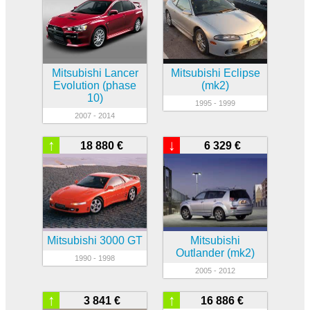
Mitsubishi Lancer
Mitsubishi Eclipse
Evolution (phase
(mk2)
10)
1995 - 1999
2007 - 2014
↑
↓
18 880 €
6 329 €
Mitsubishi 3000 GT
Mitsubishi
Outlander (mk2)
1990 - 1998
2005 - 2012
↑
↑
3 841 €
16 886 €