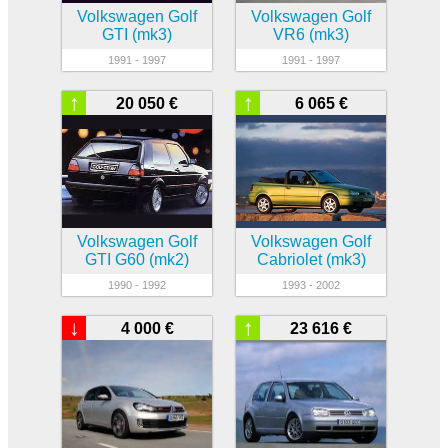
Volkswagen Golf
Volkswagen Golf
GTI (mk3)
VR6 (mk3)
1991 - 1997
1991 - 1997
↑
↑
20 050 €
6 065 €
Volkswagen Golf
Volkswagen Golf
GTI G60 (mk2)
Cabriolet (mk3)
1990 - 1992
1993 - 2002
↓
↑
4 000 €
23 616 €