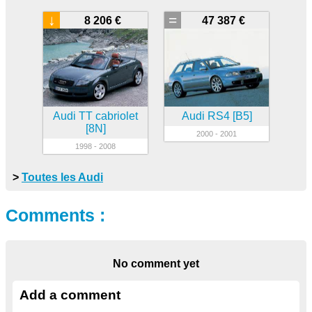
↓
=
8 206 €
47 387 €
Audi TT cabriolet
Audi RS4 [B5]
[8N]
2000 - 2001
1998 - 2008
>
Toutes les Audi
Comments :
No comment yet
Add a comment