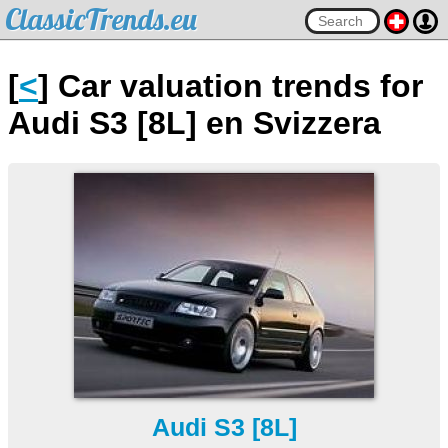
ClassicTrends.eu
[
<
] Car valuation trends for
Audi S3 [8L] en Svizzera
Audi S3 [8L]