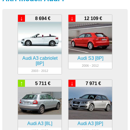
↓
↓
8 694 €
12 109 €
Audi A3 cabriolet
Audi S3 [8P]
[8P]
2006 - 2012
2003 - 2012
↑
↓
5 711 €
7 971 €
Audi A3 [8L]
Audi A3 [8P]