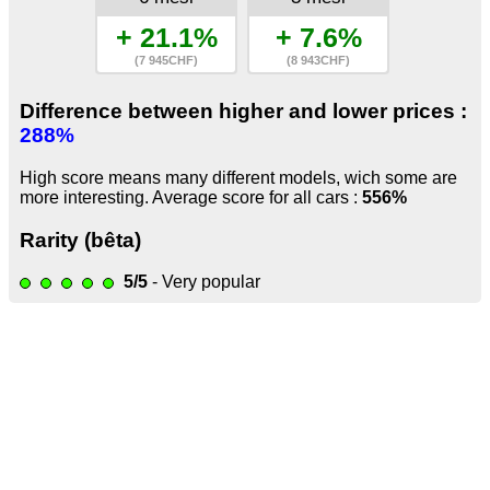
+ 21.1%
+ 7.6%
(7 945CHF)
(8 943CHF)
Difference between higher and lower prices :
288%
High score means many different models, wich some are
more interesting. Average score for all cars :
556%
Rarity (bêta)
5/5
- Very popular