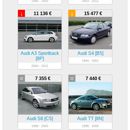
1996 - 2003
2003 - 2012
↓
↓
11 136 €
15 477 €
Audi A3 Sportback
Audi S4 [B5]
[8P]
1994 - 2001
2004 - 2012
=
=
7 355 €
7 440 €
Audi S6 [C5]
Audi TT [8N]
1998 - 2003
1998 - 2006