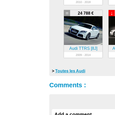
2010 - 2018
=
↓
24 788 €
Audi TTRS [8J]
A
2009 - 2014
>
Toutes les Audi
Comments :
Add a comment