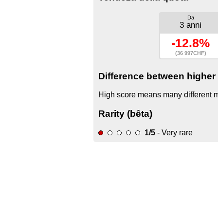
Da
3 anni
-12.8%
(36 997CHF)
Difference between higher 
High score means many different mo
Rarity (bêta)
1/5
- Very rare