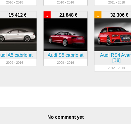
2010 - 2018
2010 - 2016
2011 - 2018
↓
↓
15 412 €
21 848 €
32 306 €
udi A5 cabriolet
Audi S5 cabriolet
Audi RS4 Avan
[B8]
2009 - 2016
2009 - 2016
2012 - 2014
No comment yet