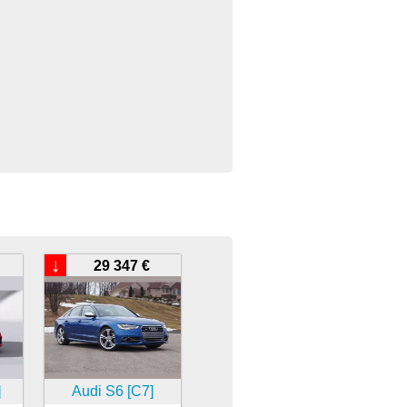
↓
29 347 €
]
Audi S6 [C7]