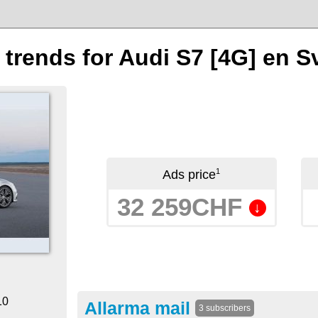
n trends for Audi S7 [4G] en S
1
Ads price
32 259CHF
↓
10
Allarma mail
3 subscribers