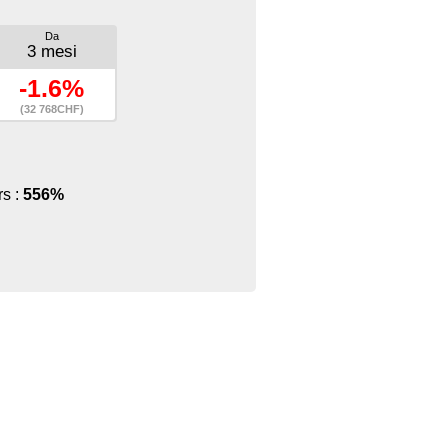
Da
3 mesi
-1.6%
(32 768CHF)
rs :
556%