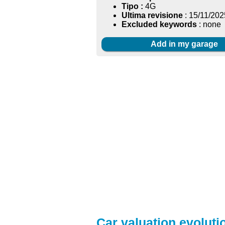
Tipo :
4G
Ultima revisione
: 15/11/202
Excluded keywords
: none
Add in my garage
Car valuation evoluti