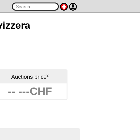
vizzera
2
Auctions price
-- ---CHF