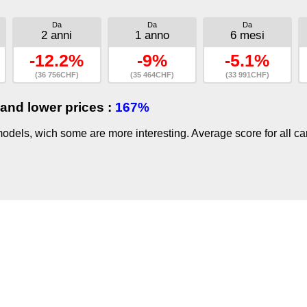
Da
Da
Da
2 anni
1 anno
6 mesi
-12.2%
-9%
-5.1%
(36 756CHF)
(35 464CHF)
(33 991CHF)
and lower prices :
167%
dels, wich some are more interesting. Average score for all ca