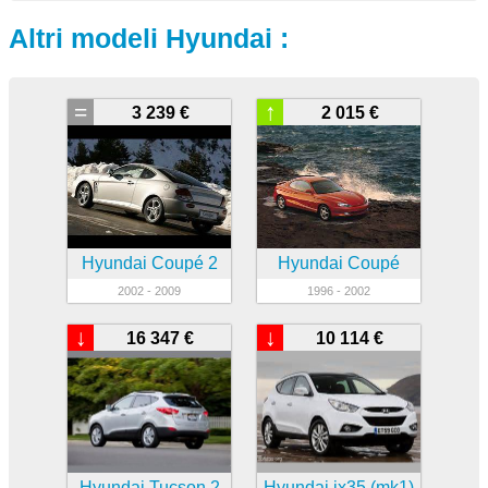
Altri modeli Hyundai :
=
↑
3 239 €
2 015 €
Hyundai Coupé 2
Hyundai Coupé
2002 - 2009
1996 - 2002
↓
↓
16 347 €
10 114 €
Hyundai Tucson 2
Hyundai ix35 (mk1)