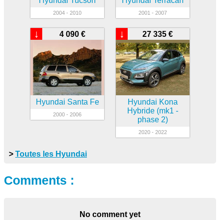
Hyundai Tucson
Hyundai Terracan
2004 - 2010
2001 - 2007
↓
↓
4 090 €
27 335 €
Hyundai Santa Fe
Hyundai Kona
Hybride (mk1 -
2000 - 2006
phase 2)
2020 - 2022
>
Toutes les Hyundai
Comments :
No comment yet