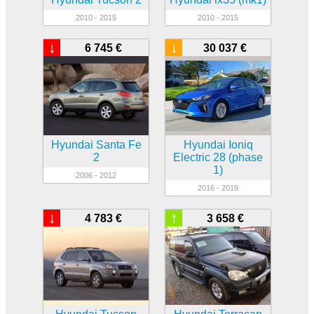
2010 - 2015
2010 - 2015
↓
↓
6 745 €
30 037 €
Hyundai Santa Fe
Hyundai Ioniq
2
Electric 28 (phase
1)
2006 - 2012
2016 - 2019
↓
↑
4 783 €
3 658 €