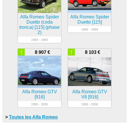
Alfa Romeo Spider
Alfa Romeo Spider
Duetto (coda
Duetto [115]
tronca) [115] (phase
1966 - 1994
2)
1969 - 1983
↑
↑
8 907 €
8 103 €
Alfa Romeo GTV
Alfa Romeo GTV
[916]
V6 [916]
1995 - 2005
1995 - 2006
>
Toutes les Alfa Romeo