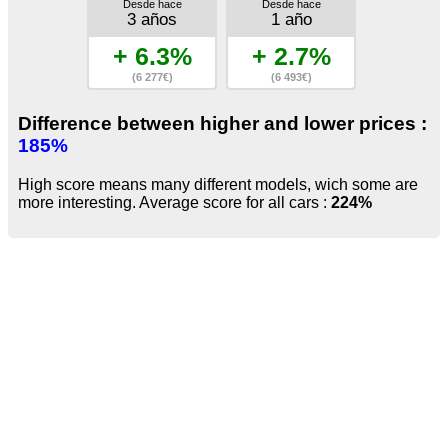
Desde hace
Desde hace
3 años
1 año
+ 6.3%
+ 2.7%
(6 277€)
(6 493€)
Difference between higher and lower prices :
185%
High score means many different models, wich some are
more interesting. Average score for all cars :
224%