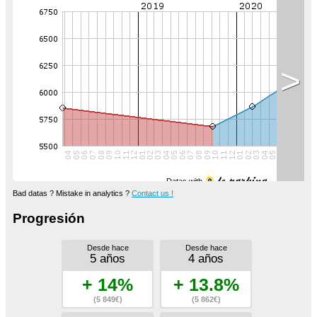
>
Datas with
Bad datas ? Mistake in analytics ?
Contact us !
Progresión
Desde hace
Desde hace
5 años
4 años
+ 14%
+ 13.8%
(5 849€)
(5 862€)