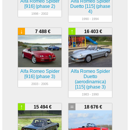
Alfa Romeo Spider
Alfa Romeo Spider
[916] (phase 2)
Duetto [115] (phase
4)
1998 - 2002
1990 - 1994
↓
↑
7 488 €
16 403 €
Alfa Romeo Spider
Alfa Romeo Spider
[916] (phase 3)
Duetto
(aerodinamica)
2003 - 2005
[115] (phase 3)
1983 - 1990
↑
=
15 494 €
18 676 €