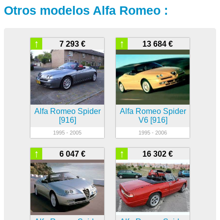
Otros modelos Alfa Romeo :
↑
↑
7 293 €
13 684 €
Alfa Romeo Spider
Alfa Romeo Spider
[916]
V6 [916]
1995 - 2005
1995 - 2006
↑
↑
6 047 €
16 302 €