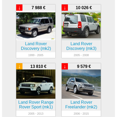
↓
↓
7 988 €
10 026 €
Land Rover
Land Rover
Discovery (mk2)
Discovery (mk3)
1999 - 2005
2005 - 2008
↓
↓
13 810 €
9 579 €
Land Rover Range
Land Rover
Rover Sport (mk1)
Freelander (mk2)
2005 - 2013
2006 - 2015