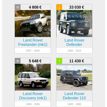
=
↓
4 808 €
33 030 €
Land Rover
Land Rover
Freelander (mk1)
Defender
1997 - 2006
1990 - 2015
=
↑
5 648 €
11 430 €
Land Rover
Land Rover
Discovery (mk1)
Defender 110
1989 - 1999
1983 - 1990