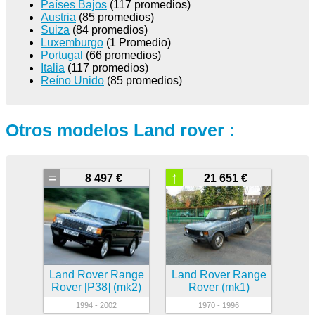
Países Bajos
(117 promedios)
Austria
(85 promedios)
Suiza
(84 promedios)
Luxemburgo
(1 Promedio)
Portugal
(66 promedios)
Italia
(117 promedios)
Reíno Unido
(85 promedios)
Otros modelos Land rover :
=
↑
8 497 €
21 651 €
Land Rover Range
Land Rover Range
Rover [P38] (mk2)
Rover (mk1)
1994 - 2002
1970 - 1996