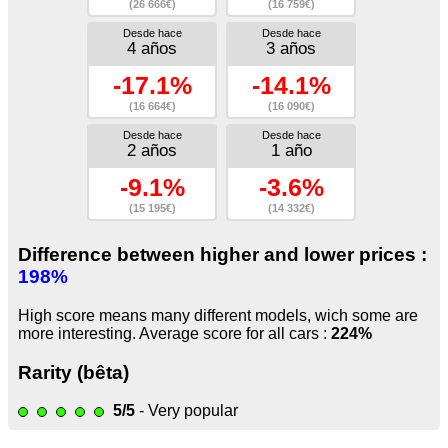
(26 666€)
(16 759€)
Desde hace
Desde hace
4 años
3 años
-17.1%
-14.1%
(16 664€)
(16 090€)
Desde hace
Desde hace
2 años
1 año
-9.1%
-3.6%
(15 195€)
(14 332€)
Difference between higher and lower prices :
198%
High score means many different models, wich some are
more interesting. Average score for all cars :
224%
Rarity (bêta)
5/5
- Very popular