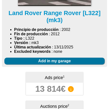
Land Rover Range Rover [L322]
(mk3)
Principio de producción
: 2002
Fín de producción
: 2012
Tipo :
L322
Versión :
mk3
Ùltima actualización
: 13/11/2025
Excluded keywords
: none
Add in my garage
1
Ads price
13 814€
↓
2
Auctions price