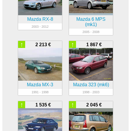
Mazda RX-8
Mazda 6 MPS
(mk1)
2003 - 2012
2005 - 2008
↑
↑
2 213 €
1 867 €
Mazda MX-3
Mazda 323 (mk6)
1991 - 1998
1998 - 2003
↑
↑
1 535 €
2 045 €