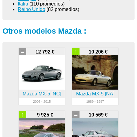
Italia
(110 promedios)
Reíno Unido
(82 promedios)
Otros modelos Mazda :
=
↑
12 792 €
10 206 €
Mazda MX-5 [NC]
Mazda MX-5 [NA]
2006 - 2015
1989 - 1997
↑
=
9 925 €
10 569 €