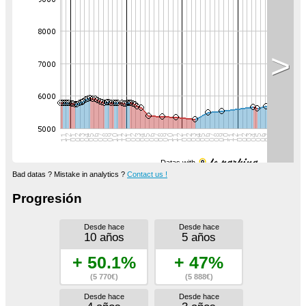
>
Datas with
Bad datas ? Mistake in analytics ?
Contact us !
Progresión
Desde hace
Desde hace
10 años
5 años
+ 50.1%
+ 47%
(5 770€)
(5 888€)
Desde hace
Desde hace