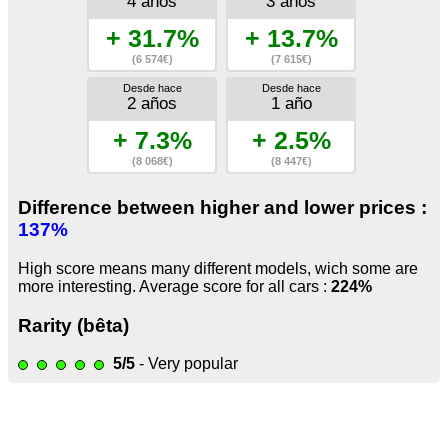
4 años
3 años
+ 31.7%
+ 13.7%
(6 574€)
(7 615€)
Desde hace
Desde hace
2 años
1 año
+ 7.3%
+ 2.5%
(8 068€)
(8 447€)
Difference between higher and lower prices :
137%
High score means many different models, wich some are
more interesting. Average score for all cars :
224%
Rarity (bêta)
5/5
- Very popular