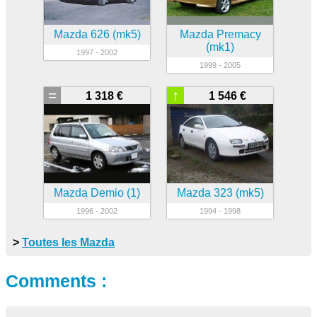
Mazda 626 (mk5)
Mazda Premacy
(mk1)
1997 - 2002
1999 - 2005
=
↑
1 318 €
1 546 €
Mazda Demio (1)
Mazda 323 (mk5)
1996 - 2002
1994 - 1998
>
Toutes les Mazda
Comments :