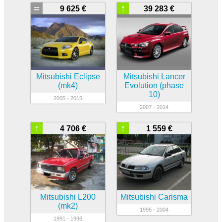
=
↑
9 625 €
39 283 €
Mitsubishi Eclipse
Mitsubishi Lancer
(mk4)
Evolution (phase
10)
2005 - 2015
2007 - 2014
↑
↑
4 706 €
1 559 €
Mitsubishi L200
Mitsubishi Carisma
(mk2)
1995 - 2004
1991 - 1996