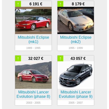
↑
↑
6 191 €
8 179 €
Mitsubishi Eclipse
Mitsubishi Eclipse
(mk1)
(mk2)
1989 - 1995
1995 - 1999
↑
↑
32 027 €
43 057 €
Mitsubishi Lancer
Mitsubishi Lancer
Evolution (phase 8)
Evolution (phase 9)
2003 - 2005
2005 - 2007