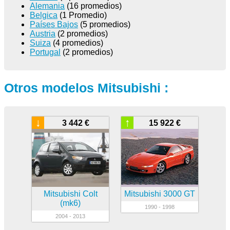
Alemania
(16 promedios)
Belgica
(1 Promedio)
Países Bajos
(5 promedios)
Austria
(2 promedios)
Suiza
(4 promedios)
Portugal
(2 promedios)
Otros modelos Mitsubishi :
↓
↑
3 442 €
15 922 €
Mitsubishi Colt
Mitsubishi 3000 GT
(mk6)
1990 - 1998
2004 - 2013