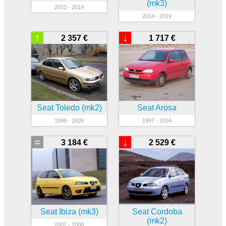
(mk3)
2012 - 2019
2014 - 2019
↑
↓
2 357 €
1 717 €
Seat Toledo (mk2)
Seat Arosa
1998 - 2005
1997 - 2004
=
↓
3 184 €
2 529 €
Seat Ibiza (mk3)
Seat Cordoba
(mk2)
2002 - 2008