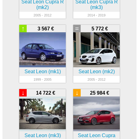
Seat Leon Cupra R
Seat Leon Cupra R
(mk2)
(mk3)
2005 - 2012
2014 - 2019
↑
=
3 567 €
5 772 €
Seat Leon (mk1)
Seat Leon (mk2)
1999 - 2005
2005 - 2012
↓
↓
14 722 €
25 984 €
Seat Leon (mk3)
Seat Leon Cupra