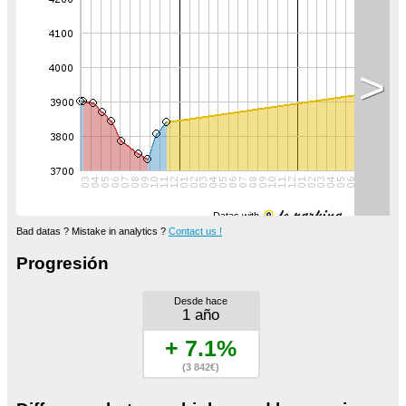
>
Datas with
Bad datas ? Mistake in analytics ?
Contact us !
Progresión
Desde hace
1 año
+ 7.1%
(3 842€)