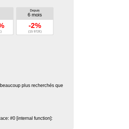
Depuis
6 mois
8%
-2%
€)
(15 972€)
ant beaucoup plus recherchés que
e: #0 [internal function]: