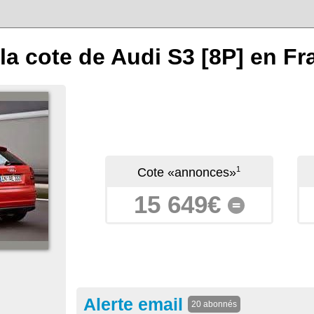
la cote de Audi S3 [8P] en Fr
1
Cote «annonces»
15 649€
=
Alerte email
20 abonnés