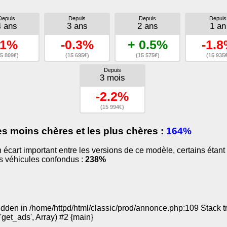
Depuis
Depuis
Depuis
Depuis
4 ans
3 ans
2 ans
1 an
-1%
-0.3%
+ 0.5%
-1.
5 809€)
(15 695€)
(15 575€)
(15 935
Depuis
3 mois
-2.2%
(15 994€)
es moins chères et les plus chères :
164%
 un écart important entre les versions de ce modèle, certains ét
us véhicules confondus :
238%
den in /home/httpd/html/classic/prod/annonce.php:109 Stack trac
'get_ads', Array) #2 {main}