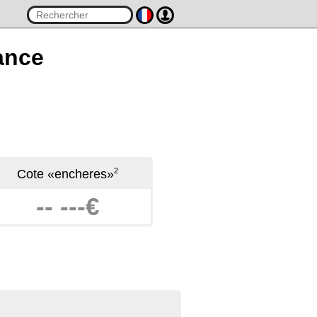
ance
2
Cote «encheres»
-- ---€