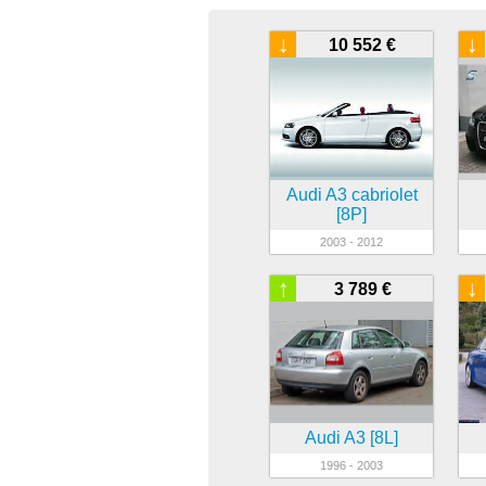
↓
↓
10 552 €
Audi A3 cabriolet
[8P]
2003 - 2012
↑
↓
3 789 €
Audi A3 [8L]
1996 - 2003