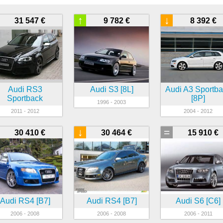
↑
↓
31 547 €
9 782 €
8 392 €
Audi RS3
Audi S3 [8L]
Audi A3 Sportb
Sportback
[8P]
1996 - 2003
2011 - 2012
2004 - 2012
↓
=
30 410 €
30 464 €
15 910 €
Audi RS4 [B7]
Audi RS4 [B7]
Audi S6 [C6]
2006 - 2008
2006 - 2008
2006 - 2011