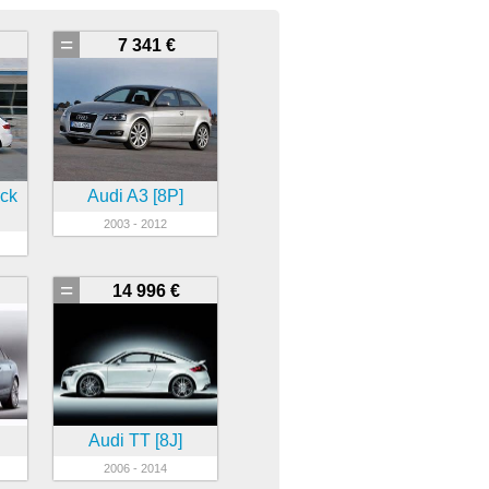
=
7 341 €
ack
Audi A3 [8P]
2003 - 2012
=
14 996 €
Audi TT [8J]
2006 - 2014