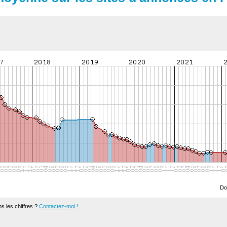
Do
s les chiffres ?
Contactez-moi !