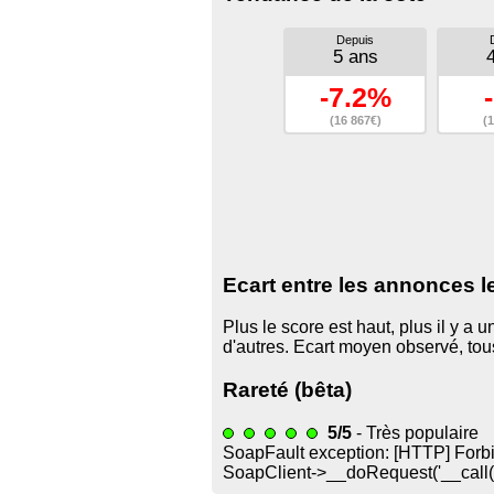
Depuis
5 ans
-7.2%
(16 867€)
(1
Ecart entre les annonces l
Plus le score est haut, plus il y a
d'autres. Ecart moyen observé, to
Rareté (bêta)
5/5
- Très populaire
SoapFault exception: [HTTP] Forbid
SoapClient->__doRequest('
__call(