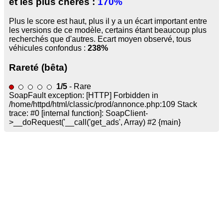
et les plus chères :
170%
Plus le score est haut, plus il y a un écart important entre
les versions de ce modèle, certains étant beaucoup plus
recherchés que d'autres. Ecart moyen observé, tous
véhicules confondus :
238%
Rareté (bêta)
1/5
- Rare
SoapFault exception: [HTTP] Forbidden in
/home/httpd/html/classic/prod/annonce.php:109 Stack
trace: #0 [internal function]: SoapClient-
>__doRequest('
__call('get_ads', Array) #2 {main}