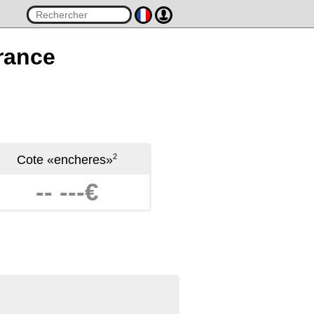
France
2
Cote «encheres»
-- ---€