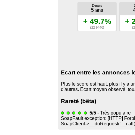
Depuis
5 ans
+ 49.7%
+ 
(22 944€)
(2
Ecart entre les annonces l
Plus le score est haut, plus il y a
d'autres. Ecart moyen observé, to
Rareté (bêta)
5/5
- Très populaire
SoapFault exception: [HTTP] Forbid
SoapClient->__doRequest('
__call(