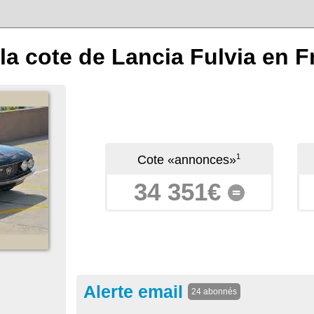
la cote de Lancia Fulvia en 
1
Cote «annonces»
34 351€
=
Alerte email
24 abonnés