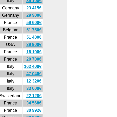
Italy
39 100€
Germany
23 415€
Germany
29 900€
France
59 600€
Belgium
51 750€
France
51 480€
USA
39 900€
France
16 100€
France
20 700€
Italy
162 400€
Italy
47 040€
Italy
12 320€
Italy
33 600€
Switzerland
22 128€
France
34 568€
France
30 992€