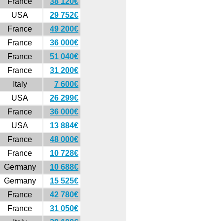
France
38 120€
USA
29 752€
France
49 200€
France
36 000€
France
51 040€
France
31 200€
Italy
7 600€
USA
26 299€
France
36 000€
USA
13 884€
France
48 000€
France
10 728€
Germany
10 688€
Germany
15 525€
France
42 780€
France
31 050€