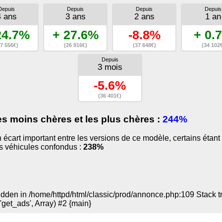
Depuis
Depuis
Depuis
Depuis
4 ans
3 ans
2 ans
1 an
24.7%
+ 27.6%
-8.8%
+ 0.
7 556€)
(26 916€)
(37 648€)
(34 102
Depuis
3 mois
-5.6%
(36 401€)
es moins chères et les plus chères :
244%
 un écart important entre les versions de ce modèle, certains ét
us véhicules confondus :
238%
den in /home/httpd/html/classic/prod/annonce.php:109 Stack trac
'get_ads', Array) #2 {main}