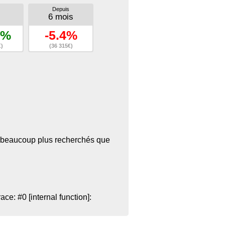
Depuis
6 mois
7%
-5.4%
€)
(36 315€)
ant beaucoup plus recherchés que
e: #0 [internal function]: