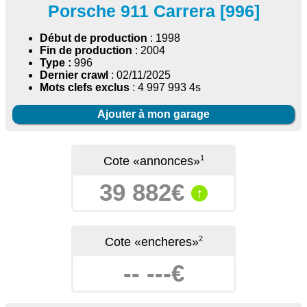
Porsche 911 Carrera [996]
Début de production
: 1998
Fin de production
: 2004
Type :
996
Dernier crawl
: 02/11/2025
Mots clefs exclus
: 4 997 993 4s
Ajouter à mon garage
1
Cote «annonces»
39 882€
↑
2
Cote «encheres»
-- ---€