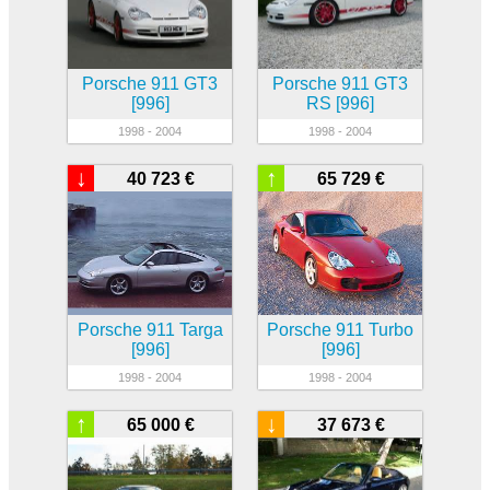
Porsche 911 GT3
Porsche 911 GT3
[996]
RS [996]
1998 - 2004
1998 - 2004
↓
↑
40 723 €
65 729 €
Porsche 911 Targa
Porsche 911 Turbo
[996]
[996]
1998 - 2004
1998 - 2004
↑
↓
65 000 €
37 673 €