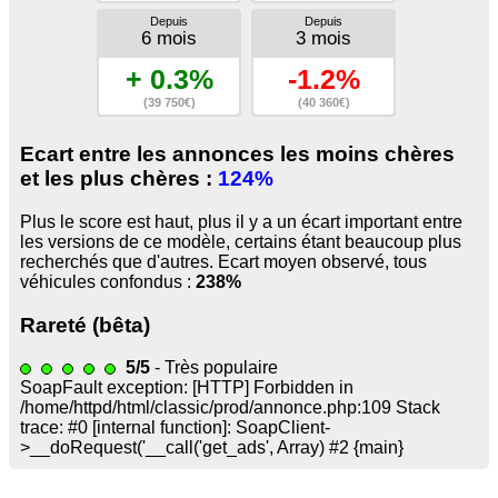
Depuis
Depuis
6 mois
3 mois
+ 0.3%
-1.2%
(39 750€)
(40 360€)
Ecart entre les annonces les moins chères
et les plus chères :
124%
Plus le score est haut, plus il y a un écart important entre
les versions de ce modèle, certains étant beaucoup plus
recherchés que d'autres. Ecart moyen observé, tous
véhicules confondus :
238%
Rareté (bêta)
5/5
- Très populaire
SoapFault exception: [HTTP] Forbidden in
/home/httpd/html/classic/prod/annonce.php:109 Stack
trace: #0 [internal function]: SoapClient-
>__doRequest('
__call('get_ads', Array) #2 {main}