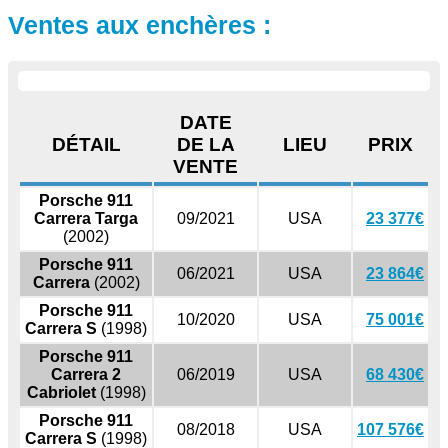
Ventes aux enchères :
DATE
DÉTAIL
DE LA
LIEU
PRIX
VENTE
Porsche 911
Carrera Targa
09/2021
USA
23 377€
(2002)
Porsche 911
06/2021
USA
23 864€
Carrera
(2002)
Porsche 911
10/2020
USA
75 001€
Carrera S
(1998)
Porsche 911
Carrera 2
06/2019
USA
68 430€
Cabriolet
(1998)
Porsche 911
08/2018
USA
107 576€
Carrera S
(1998)