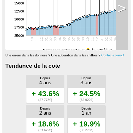
>
Données en partenariat avec
Une erreur dans les données ? Une abbération dans les chiffres ?
Contactez-moi !
Tendance de la cote
Depuis
Depuis
4 ans
3 ans
+ 43.6%
+ 24.5%
(27 778€)
(32 022€)
Depuis
Depuis
2 ans
1 an
+ 18.6%
+ 19.9%
(33 622€)
(33 276€)