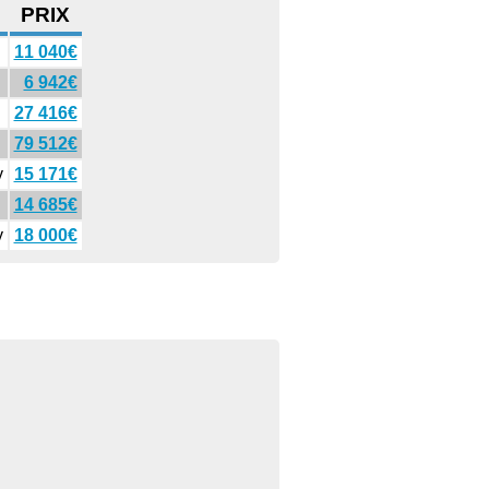
PRIX
11 040€
6 942€
27 416€
79 512€
y
15 171€
14 685€
y
18 000€