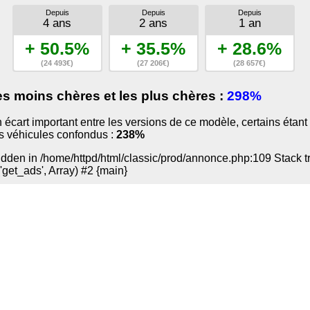
Depuis
Depuis
Depuis
4 ans
2 ans
1 an
+ 50.5%
+ 35.5%
+ 28.6%
(24 493€)
(27 206€)
(28 657€)
es moins chères et les plus chères :
298%
 un écart important entre les versions de ce modèle, certains ét
us véhicules confondus :
238%
den in /home/httpd/html/classic/prod/annonce.php:109 Stack trac
'get_ads', Array) #2 {main}