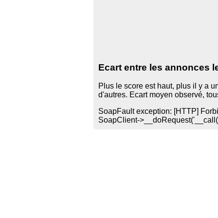
Ecart entre les annonces l
Plus le score est haut, plus il y a
d'autres. Ecart moyen observé, to
SoapFault exception: [HTTP] Forbid
SoapClient->__doRequest('
__call(