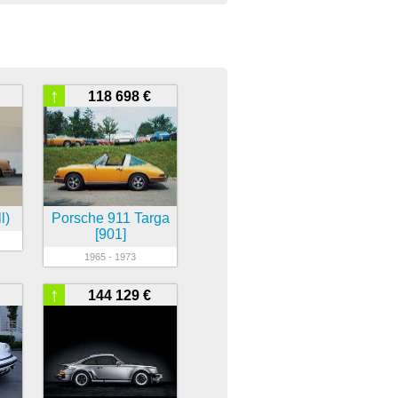
↑
118 698 €
l)
Porsche 911 Targa
[901]
1965 - 1973
↑
144 129 €