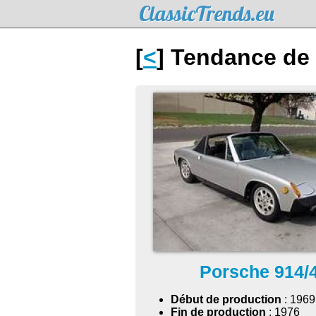
ClassicTrends.eu
[
<
] Tendance de 
Porsche 914/
Début de production
: 1969
Fin de production
: 1976