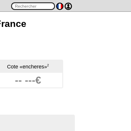
France
2
Cote «encheres»
-- ---€