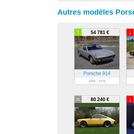
Autres modèles Pors
↑
↓
54 781 €
Porsche 914
1969 - 1976
=
↓
80 240 €