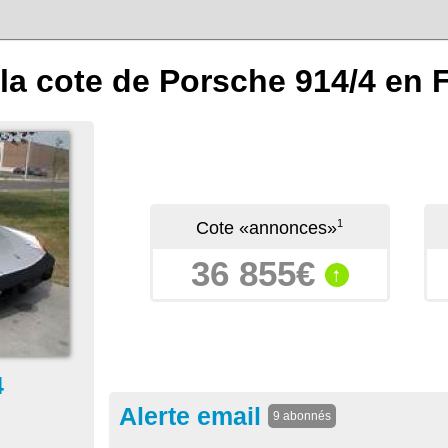
la cote de Porsche 914/4 en 
1
Cote «annonces»
36 855€
↑
4
Alerte email
9 abonnés