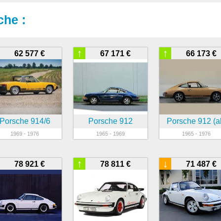
che :
↑
↑
62 577 €
67 171 €
66 173 €
Porsche 914/6
Porsche 912
Porsche 912 (al
1969 - 1976
1965 - 1969
1965 - 1976
↑
↓
78 921 €
78 811 €
71 487 €