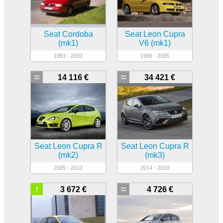
Seat Cordoba
Seat Leon Cupra
(mk1)
V6 (mk1)
1993 - 2002
1999 - 2005
=
=
14 116 €
34 421 €
Seat Leon Cupra R
Seat Leon Cupra R
(mk2)
(mk3)
2005 - 2012
2014 - 2019
↑
=
3 672 €
4 726 €