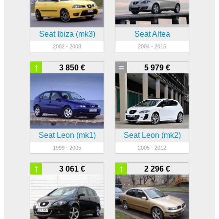
Seat Ibiza (mk3)
Seat Altea
2002 - 2008
2004 - 2015
↑
=
3 850 €
5 979 €
Seat Leon (mk1)
Seat Leon (mk2)
1999 - 2005
2005 - 2012
↑
↑
3 061 €
2 296 €