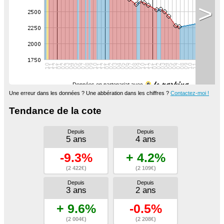
>
Données en partenariat avec
Une erreur dans les données ? Une abbération dans les chiffres ?
Contactez-moi !
Tendance de la cote
Depuis
Depuis
5 ans
4 ans
-9.3%
+ 4.2%
(2 422€)
(2 109€)
Depuis
Depuis
3 ans
2 ans
+ 9.6%
-0.5%
(2 004€)
(2 208€)