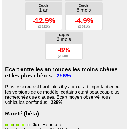
Depuis
Depuis
1 an
6 mois
-12.9%
-4.9%
(2 522€)
(2 311€)
Depuis
3 mois
-6%
(2 338€)
Ecart entre les annonces les moins chères
et les plus chères :
256%
Plus le score est haut, plus il y a un écart important entre
les versions de ce modèle, certains étant beaucoup plus
recherchés que d'autres. Ecart moyen observé, tous
véhicules confondus :
238%
Rareté (bêta)
4/5
- Populaire