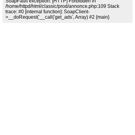
SoapFault exception: [HTTP] Forbidden in
/home/httpd/html/classic/prod/annonce.php:109 Stack
trace: #0 [internal function]: SoapClient-
>__doRequest('
__call('get_ads', Array) #2 {main}