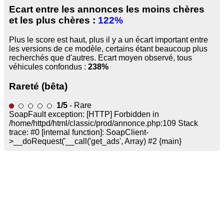
Ecart entre les annonces les moins chères
et les plus chères :
122%
Plus le score est haut, plus il y a un écart important entre
les versions de ce modèle, certains étant beaucoup plus
recherchés que d'autres. Ecart moyen observé, tous
véhicules confondus :
238%
Rareté (bêta)
1/5
- Rare
SoapFault exception: [HTTP] Forbidden in
/home/httpd/html/classic/prod/annonce.php:109 Stack
trace: #0 [internal function]: SoapClient-
>__doRequest('
__call('get_ads', Array) #2 {main}