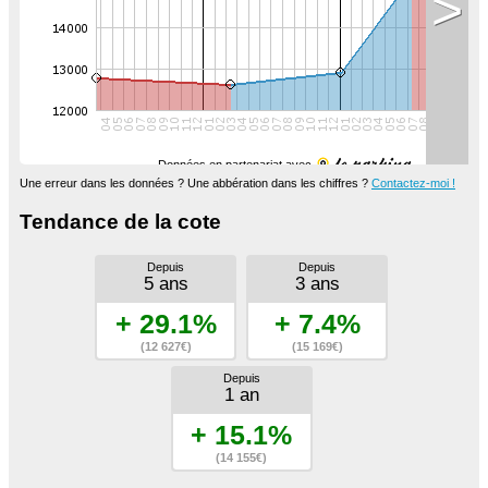
>
Données en partenariat avec
Une erreur dans les données ? Une abbération dans les chiffres ?
Contactez-moi !
Tendance de la cote
Depuis
Depuis
5 ans
3 ans
+ 29.1%
+ 7.4%
(12 627€)
(15 169€)
Depuis
1 an
+ 15.1%
(14 155€)