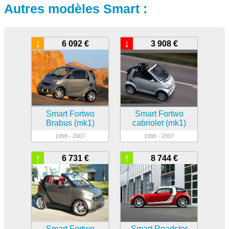
Autres modèles Smart :
↓
↓
6 092 €
3 908 €
Smart Fortwo
Smart Fortwo
Brabus (mk1)
cabriolet (mk1)
1998 - 2007
1998 - 2007
↑
↑
6 731 €
8 744 €
Smart Fortwo
Smart Roadster