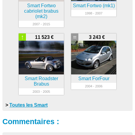
Smart Fortwo
Smart Fortwo (mk1)
cabriolet brabus
1998 - 2007
(mk2)
2007 - 2015
↑
=
11 523 €
3 243 €
Smart Roadster
Smart ForFour
Brabus
2004 - 2006
2003 - 2005
>
Toutes les Smart
Commentaires :