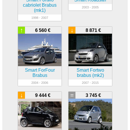
cabriolet Brabus
2003 - 2005
(mk1)
1998 - 2007
↑
↓
6 560 €
8 871 €
Smart ForFour
Smart Fortwo
Brabus
brabus (mk2)
2004 - 2006
2007 - 2015
↓
=
9 444 €
3 745 €