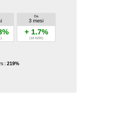
Da
i
3 mesi
.8%
+ 1.7%
€)
(18 025€)
rs :
219%