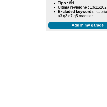
Tipo :
8N
Ultima revisione
: 13/11/202
Excluded keywords
: cabrio
a3 q3 q7 q5 roadster
Add in my garage