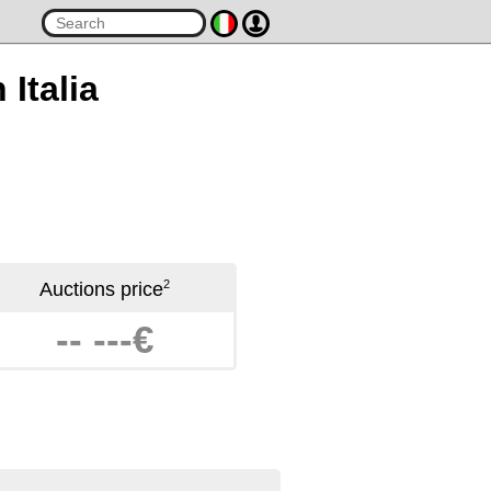
 Italia
2
Auctions price
-- ---€