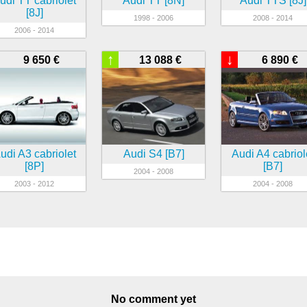
udi TT cabriolet
Audi TT [8N]
Audi TTS [8J]
[8J]
1998 - 2006
2008 - 2014
2006 - 2014
↑
↓
9 650 €
13 088 €
6 890 €
udi A3 cabriolet
Audi S4 [B7]
Audi A4 cabriol
[8P]
[B7]
2004 - 2008
2003 - 2012
2004 - 2008
No comment yet