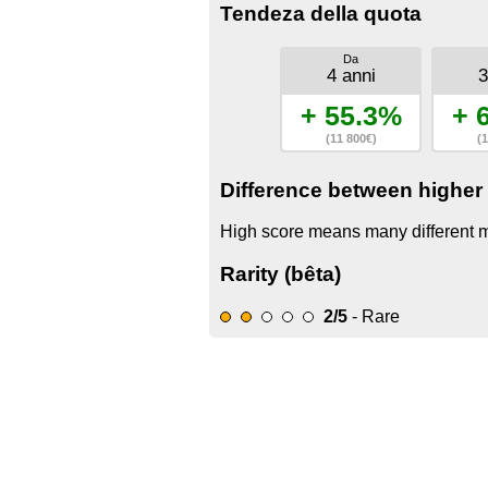
Tendeza della quota
Da
4 anni
3
+ 55.3%
+ 
(11 800€)
(1
Difference between higher 
High score means many different mo
Rarity (bêta)
2/5
- Rare