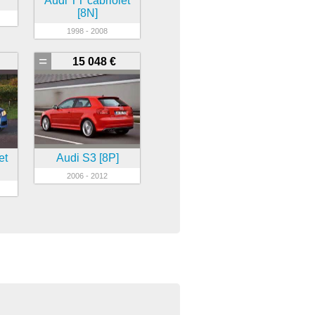
Audi TT cabriolet
[8N]
1998 - 2008
=
15 048 €
et
Audi S3 [8P]
2006 - 2012