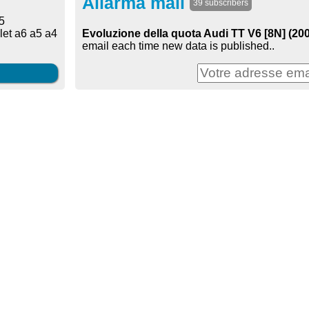
Allarma mail
39 subscribers
5
Evoluzione della quota Audi TT V6 [8N] (2003
let a6 a5 a4
email each time new data is published..