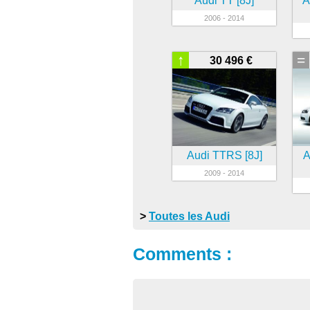
Audi TT [8J]
A
2006 - 2014
↑
=
30 496 €
Audi TTRS [8J]
A
2009 - 2014
>
Toutes les Audi
Comments :