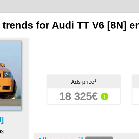
 trends for Audi TT V6 [8N] en
1
Ads price
18 325€
↑
]
03