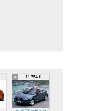
=
11 754 €