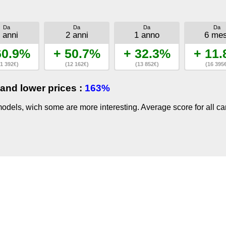
Da
Da
Da
Da
 anni
2 anni
1 anno
6 mes
60.9%
+ 50.7%
+ 32.3%
+ 11
1 392€)
(12 162€)
(13 852€)
(16 395
and lower prices :
163%
dels, wich some are more interesting. Average score for all ca