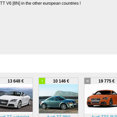
 TT V6 [8N] in the other european countries !
↑
=
13 648 €
10 146 €
19 775 €