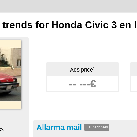
 trends for Honda Civic 3 en I
1
Ads price
-- ---€
3
Allarma mail
3 subscribers
83