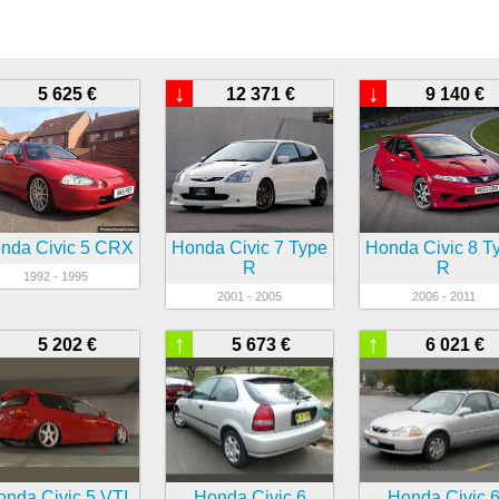
↓
↓
5 625 €
12 371 €
9 140 €
nda Civic 5 CRX
Honda Civic 7 Type
Honda Civic 8 T
R
R
1992 - 1995
2001 - 2005
2006 - 2011
↑
↑
5 202 €
5 673 €
6 021 €
onda Civic 5 VTI
Honda Civic 6
Honda Civic 