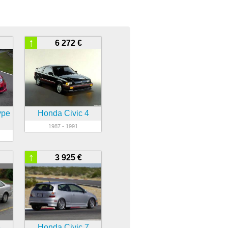
↑
6 272 €
ype
Honda Civic 4
1987 - 1991
↑
3 925 €
6
Honda Civic 7