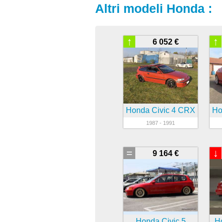
Altri modeli Honda :
↑
↑
6 052 €
Honda Civic 4 CRX
Ho
1987 - 1991
=
↓
9 164 €
Honda Civic 5
H