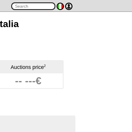
talia
2
Auctions price
-- ---€