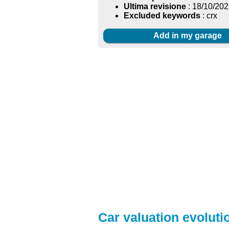
Ultima revisione
: 18/10/20
Excluded keywords
: crx
Add in my garage
Car valuation evolutio