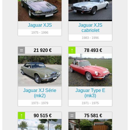
Jaguar XJS
Jaguar XJS
cabriolet
1975 - 1996
1983 - 1996
=
↑
21 920 €
78 493 €
Jaguar XJ Série
Jaguar Type E
(mk2)
(mk3)
1973 - 1979
1971 - 1975
↑
=
90 515 €
75 581 €