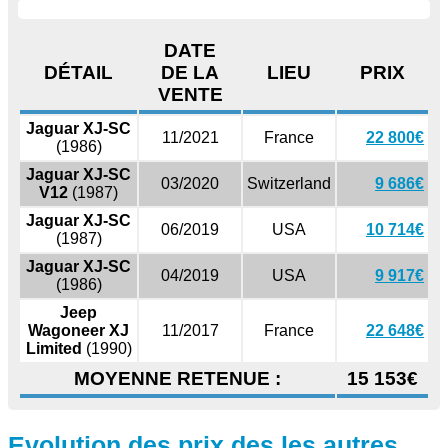
DATE
DÉTAIL
DE LA
LIEU
PRIX
VENTE
Jaguar XJ-SC
11/2021
France
22 800€
(1986)
Jaguar XJ-SC
03/2020
Switzerland
9 686€
V12
(1987)
Jaguar XJ-SC
06/2019
USA
10 714€
(1987)
Jaguar XJ-SC
04/2019
USA
9 917€
(1986)
Jeep
Wagoneer XJ
11/2017
France
22 648€
Limited
(1990)
MOYENNE RETENUE :
15 153€
Evolution des prix des les autres