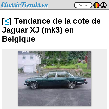
ClassicTrends.eu
[
<
] Tendance de la cote de
Jaguar XJ (mk3) en
Belgique