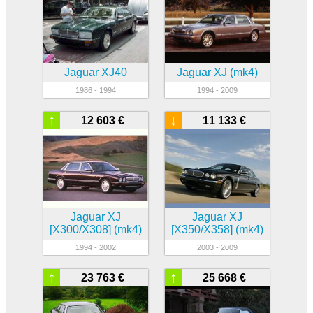
Jaguar XJ40
Jaguar XJ (mk4)
1986 - 1994
1994 - 2009
↑
↓
12 603 €
11 133 €
Jaguar XJ
Jaguar XJ
[X300/X308] (mk4)
[X350/X358] (mk4)
1994 - 2002
2003 - 2009
↑
↑
23 763 €
25 668 €