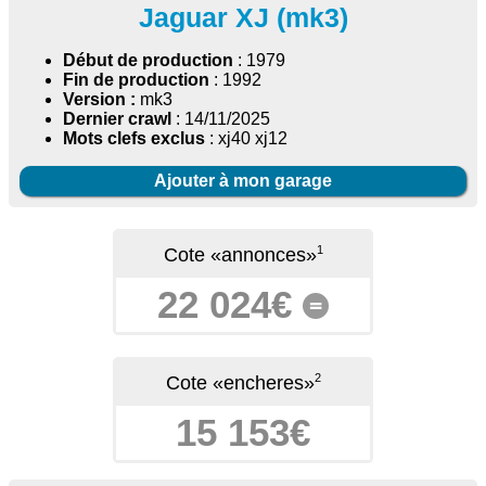
Jaguar XJ (mk3)
Début de production
: 1979
Fin de production
: 1992
Version :
mk3
Dernier crawl
: 14/11/2025
Mots clefs exclus
: xj40 xj12
Ajouter à mon garage
1
Cote «annonces»
22 024€
=
2
Cote «encheres»
15 153€