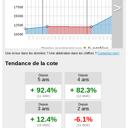
>
Données en partenariat avec
Une erreur dans les données ? Une abbération dans les chiffres ?
Contactez-moi !
Tendance de la cote
Depuis
Depuis
5 ans
4 ans
+ 92.4%
+ 82.3%
(11 445€)
(12 084€)
Depuis
Depuis
3 ans
2 ans
+ 12.4%
-6.1%
(19 592€)
(23 452€)