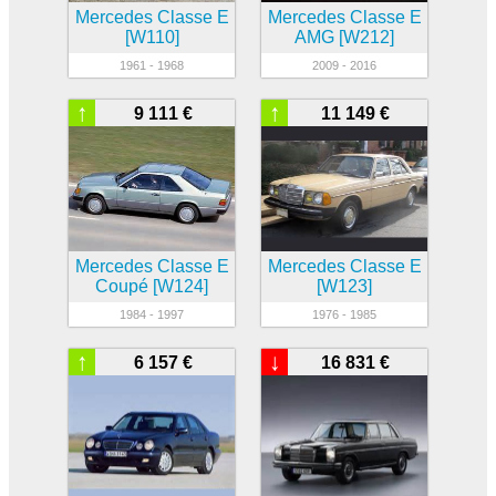
Mercedes Classe E
Mercedes Classe E
[W110]
AMG [W212]
1961 - 1968
2009 - 2016
↑
↑
9 111 €
11 149 €
Mercedes Classe E
Mercedes Classe E
Coupé [W124]
[W123]
1984 - 1997
1976 - 1985
↑
↓
6 157 €
16 831 €