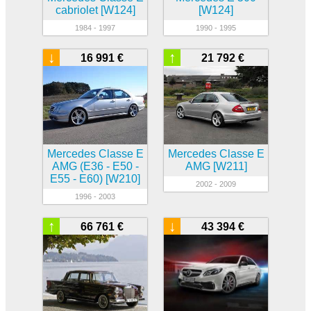
cabriolet [W124]
[W124]
1984 - 1997
1990 - 1995
↓
↑
16 991 €
21 792 €
Mercedes Classe E
Mercedes Classe E
AMG (E36 - E50 -
AMG [W211]
E55 - E60) [W210]
2002 - 2009
1996 - 2003
↑
↓
66 761 €
43 394 €