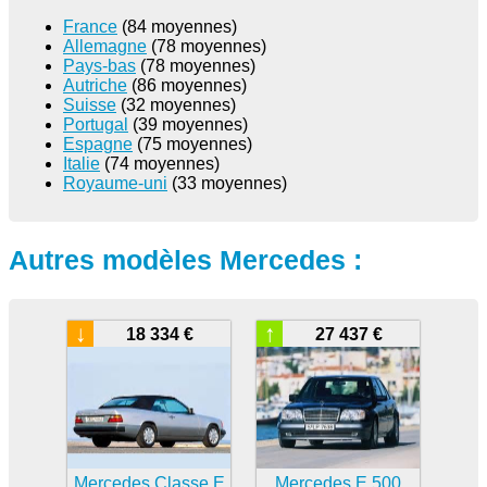
France
(84 moyennes)
Allemagne
(78 moyennes)
Pays-bas
(78 moyennes)
Autriche
(86 moyennes)
Suisse
(32 moyennes)
Portugal
(39 moyennes)
Espagne
(75 moyennes)
Italie
(74 moyennes)
Royaume-uni
(33 moyennes)
Autres modèles Mercedes :
↓
↑
18 334 €
27 437 €
Mercedes Classe E
Mercedes E 500