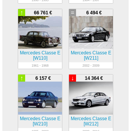
↑
=
66 761 €
6 494 €
Mercedes Classe E
Mercedes Classe E
[W110]
[W211]
1961 - 1968
2002 - 2009
↑
↓
6 157 €
14 364 €
Mercedes Classe E
Mercedes Classe E
[W210]
[W212]