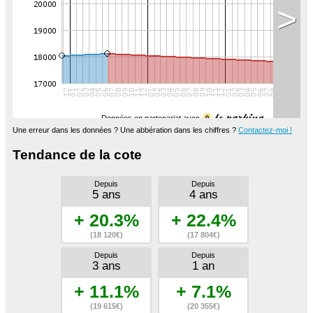
>
Données en partenariat avec
Une erreur dans les données ? Une abbération dans les chiffres ?
Contactez-moi !
Tendance de la cote
Depuis
Depuis
5 ans
4 ans
+ 20.3%
+ 22.4%
(18 120€)
(17 804€)
Depuis
Depuis
3 ans
1 an
+ 11.1%
+ 7.1%
(19 615€)
(20 355€)