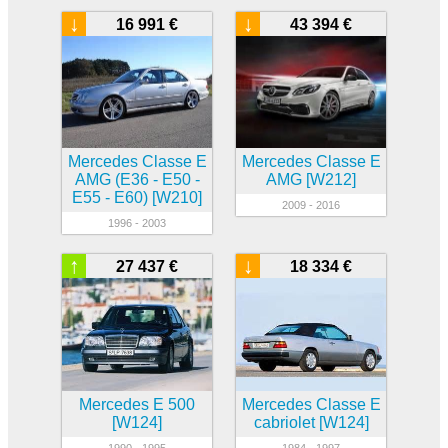
↓
↓
16 991 €
43 394 €
Mercedes Classe E
Mercedes Classe E
AMG (E36 - E50 -
AMG [W212]
E55 - E60) [W210]
2009 - 2016
1996 - 2003
↑
↓
27 437 €
18 334 €
Mercedes E 500
Mercedes Classe E
[W124]
cabriolet [W124]
1990 - 1995
1984 - 1997