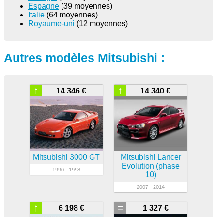
Espagne
(39 moyennes)
Italie
(64 moyennes)
Royaume-uni
(12 moyennes)
Autres modèles Mitsubishi :
↑
↑
14 346 €
14 340 €
Mitsubishi 3000 GT
Mitsubishi Lancer
Evolution (phase
1990 - 1998
10)
2007 - 2014
↑
=
6 198 €
1 327 €