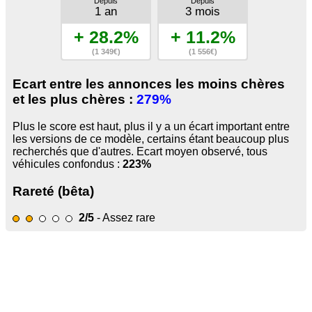
Depuis
Depuis
1 an
3 mois
+ 28.2%
+ 11.2%
(1 349€)
(1 556€)
Ecart entre les annonces les moins chères
et les plus chères :
279%
Plus le score est haut, plus il y a un écart important entre
les versions de ce modèle, certains étant beaucoup plus
recherchés que d'autres. Ecart moyen observé, tous
véhicules confondus :
223%
Rareté (bêta)
2/5
- Assez rare