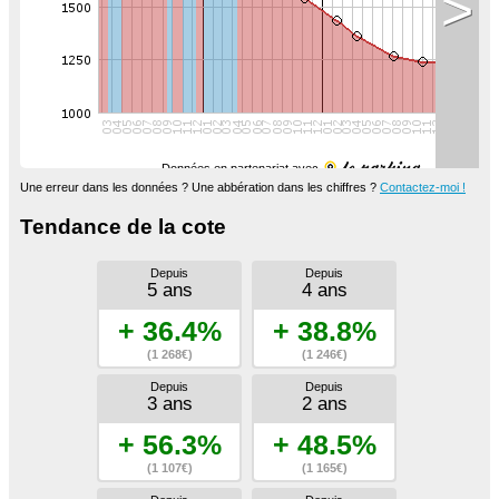
>
Données en partenariat avec
Une erreur dans les données ? Une abbération dans les chiffres ?
Contactez-moi !
Tendance de la cote
Depuis
Depuis
5 ans
4 ans
+ 36.4%
+ 38.8%
(1 268€)
(1 246€)
Depuis
Depuis
3 ans
2 ans
+ 56.3%
+ 48.5%
(1 107€)
(1 165€)