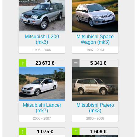
Mitsubishi L200
Mitsubishi Space
(mk3)
Wagon (mk3)
1998 - 2006
1997 - 2003
↑
=
23 673 €
5 341 €
Mitsubishi Lancer
Mitsubishi Pajero
(mk7)
(mk3)
2000 - 2007
2000 - 2006
↑
↑
1 075 €
1 609 €