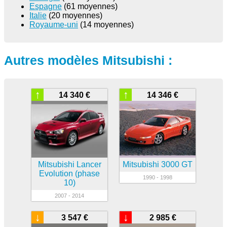
Espagne
(61 moyennes)
Italie
(20 moyennes)
Royaume-uni
(14 moyennes)
Autres modèles Mitsubishi :
↑
↑
14 340 €
14 346 €
Mitsubishi Lancer
Mitsubishi 3000 GT
Evolution (phase
1990 - 1998
10)
2007 - 2014
↓
↓
3 547 €
2 985 €