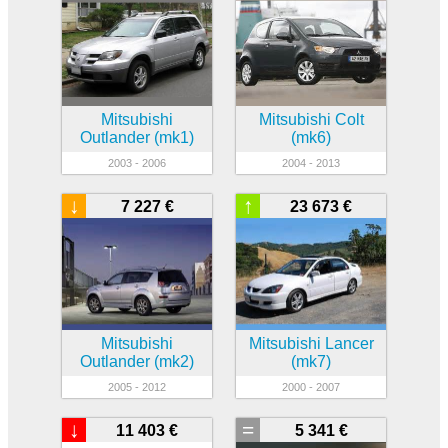
Mitsubishi
Mitsubishi Colt
Outlander (mk1)
(mk6)
2003 - 2006
2004 - 2013
↓
↑
7 227 €
23 673 €
Mitsubishi
Mitsubishi Lancer
Outlander (mk2)
(mk7)
2005 - 2012
2000 - 2007
↓
=
11 403 €
5 341 €