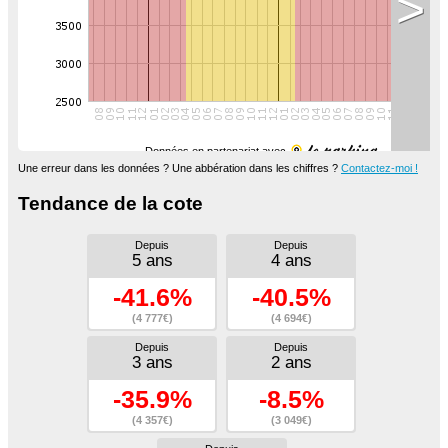
>
Données en partenariat avec
Une erreur dans les données ? Une abbération dans les chiffres ?
Contactez-moi !
Tendance de la cote
Depuis
Depuis
5 ans
4 ans
-41.6%
-40.5%
(4 777€)
(4 694€)
Depuis
Depuis
3 ans
2 ans
-35.9%
-8.5%
(4 357€)
(3 049€)