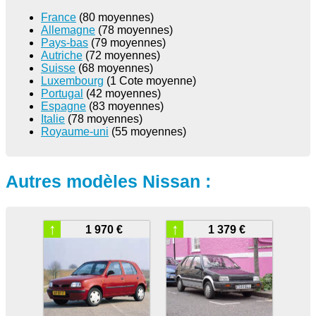
France
(80 moyennes)
Allemagne
(78 moyennes)
Pays-bas
(79 moyennes)
Autriche
(72 moyennes)
Suisse
(68 moyennes)
Luxembourg
(1 Cote moyenne)
Portugal
(42 moyennes)
Espagne
(83 moyennes)
Italie
(78 moyennes)
Royaume-uni
(55 moyennes)
Autres modèles Nissan :
↑
↑
1 970 €
1 379 €