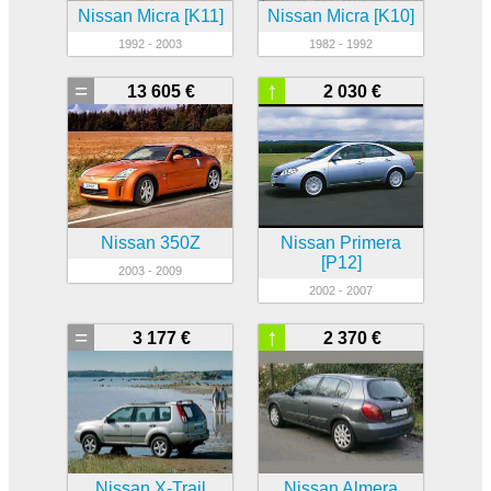
Nissan Micra [K11]
Nissan Micra [K10]
1992 - 2003
1982 - 1992
=
↑
13 605 €
2 030 €
Nissan 350Z
Nissan Primera
[P12]
2003 - 2009
2002 - 2007
=
↑
3 177 €
2 370 €
Nissan X-Trail
Nissan Almera