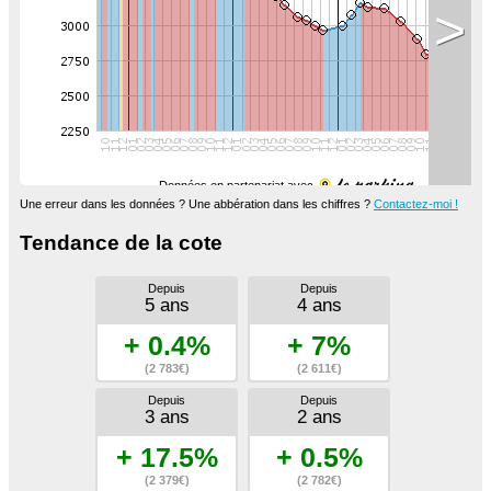
>
Données en partenariat avec
Une erreur dans les données ? Une abbération dans les chiffres ?
Contactez-moi !
Tendance de la cote
Depuis
Depuis
5 ans
4 ans
+ 0.4%
+ 7%
(2 783€)
(2 611€)
Depuis
Depuis
3 ans
2 ans
+ 17.5%
+ 0.5%
(2 379€)
(2 782€)