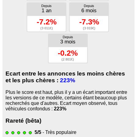
Depuis
Depuis
1 an
6 mois
-7.2%
-7.3%
(3 011€)
(3 015€)
Depuis
3 mois
-0.2%
(2 801€)
Ecart entre les annonces les moins chères
et les plus chères :
223%
Plus le score est haut, plus il y a un écart important entre
les versions de ce modèle, certains étant beaucoup plus
recherchés que d'autres. Ecart moyen observé, tous
véhicules confondus :
223%
Rareté (bêta)
5/5
- Très populaire