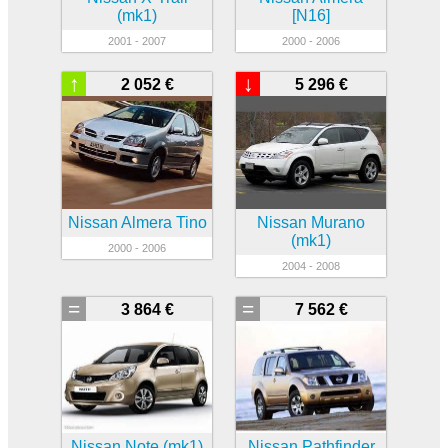
(mk1)
[N16]
2001 - 2007
2000 - 2006
↑
↓
2 052 €
5 296 €
Nissan Almera Tino
Nissan Murano
(mk1)
2000 - 2006
2004 - 2008
=
=
3 864 €
7 562 €
Nissan Note (mk1)
Nissan Pathfinder