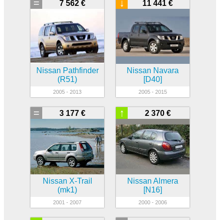
=
↓
7 562 €
11 441 €
Nissan Pathfinder
Nissan Navara
(R51)
[D40]
2005 - 2013
2005 - 2015
=
↑
3 177 €
2 370 €
Nissan X-Trail
Nissan Almera
(mk1)
[N16]
2001 - 2007
2000 - 2006