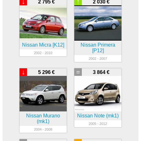
↓
↑
2 795 €
2 030 €
Nissan Micra [K12]
Nissan Primera
[P12]
2002 - 2010
2002 - 2007
↓
=
5 296 €
3 864 €
Nissan Murano
Nissan Note (mk1)
(mk1)
2005 - 2012
2004 - 2008