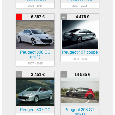
2006 - 2014
2007 - 2015
↓
=
6 367 €
4 476 €
Peugeot 308 CC
Peugeot 407 coupé
(mk1)
2004 - 2011
2007 - 2015
=
=
3 451 €
14 585 €
Peugeot 307 CC
Peugeot 208 GTI
(mk1)