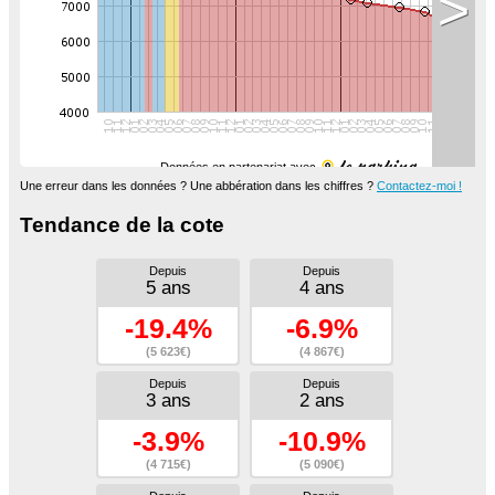
>
Données en partenariat avec
Une erreur dans les données ? Une abbération dans les chiffres ?
Contactez-moi !
Tendance de la cote
Depuis
Depuis
5 ans
4 ans
-19.4%
-6.9%
(5 623€)
(4 867€)
Depuis
Depuis
3 ans
2 ans
-3.9%
-10.9%
(4 715€)
(5 090€)