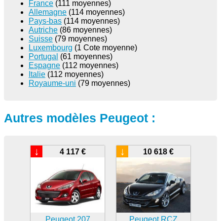
France
(111 moyennes)
Allemagne
(114 moyennes)
Pays-bas
(114 moyennes)
Autriche
(86 moyennes)
Suisse
(79 moyennes)
Luxembourg
(1 Cote moyenne)
Portugal
(61 moyennes)
Espagne
(112 moyennes)
Italie
(112 moyennes)
Royaume-uni
(79 moyennes)
Autres modèles Peugeot :
↓
↓
4 117 €
10 618 €
Peugeot 207
Peugeot RCZ