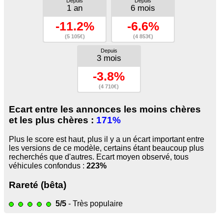
Depuis
Depuis
1 an
6 mois
-11.2%
-6.6%
(5 105€)
(4 853€)
Depuis
3 mois
-3.8%
(4 710€)
Ecart entre les annonces les moins chères
et les plus chères :
171%
Plus le score est haut, plus il y a un écart important entre
les versions de ce modèle, certains étant beaucoup plus
recherchés que d'autres. Ecart moyen observé, tous
véhicules confondus :
223%
Rareté (bêta)
5/5
- Très populaire