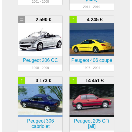
2001 - 2008
2014 - 2019
=
↑
2 590 €
4 245 €
Peugeot 206 CC
Peugeot 406 coupé
1998 - 2009
1997 - 2004
↑
↑
3 173 €
14 451 €
Peugeot 306
Peugeot 205 GTi
cabriolet
[all]