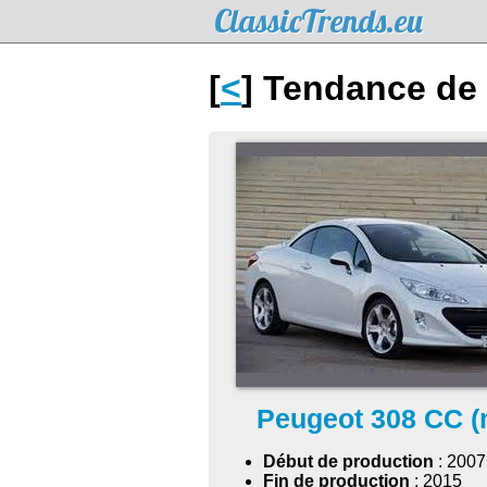
ClassicTrends.eu
[
<
] Tendance de 
Peugeot 308 CC (
Début de production
: 2007
Fin de production
: 2015