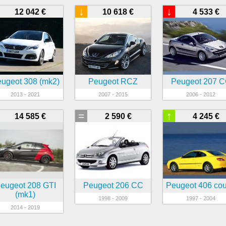
↓
↓
12 042 €
10 618 €
4 533 €
ugeot 308 (mk2)
Peugeot RCZ
Peugeot 207 
2013 - 2021
2007 - 2015
2006 - 2012
=
↑
14 585 €
2 590 €
4 245 €
eugeot 208 GTI
Peugeot 206 CC
Peugeot 406 co
(mk1)
1998 - 2009
1997 - 2004
2014 - 2019