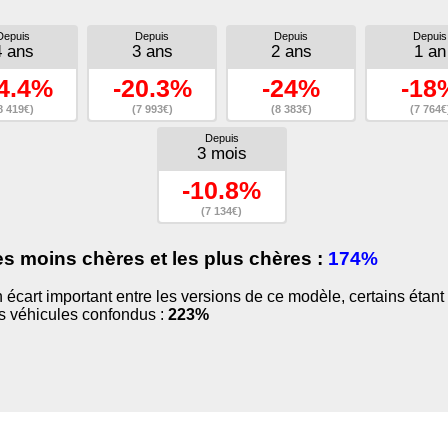
Depuis
Depuis
Depuis
Depuis
4 ans
3 ans
2 ans
1 an
4.4%
-20.3%
-24%
-18
8 419€)
(7 993€)
(8 383€)
(7 764€
Depuis
3 mois
-10.8%
(7 134€)
es moins chères et les plus chères :
174%
 un écart important entre les versions de ce modèle, certains ét
us véhicules confondus :
223%