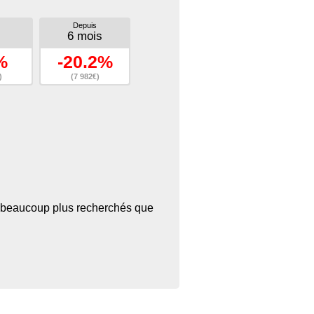
Depuis
6 mois
%
-20.2%
)
(7 982€)
ant beaucoup plus recherchés que