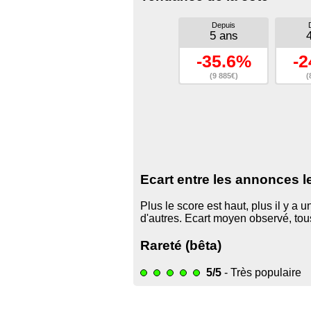
Depuis
5 ans
-35.6%
-2
(9 885€)
(
Ecart entre les annonces l
Plus le score est haut, plus il y a
d'autres. Ecart moyen observé, to
Rareté (bêta)
5/5
- Très populaire