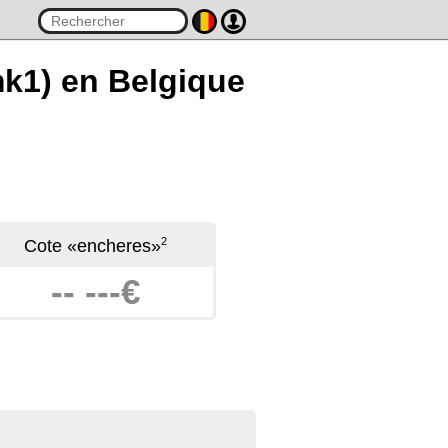
mk1) en Belgique
2
Cote «encheres»
-- ---€