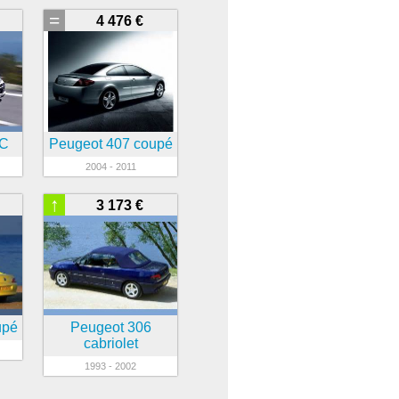
=
4 476 €
CC
Peugeot 407 coupé
2004 - 2011
↑
3 173 €
upé
Peugeot 306
cabriolet
1993 - 2002