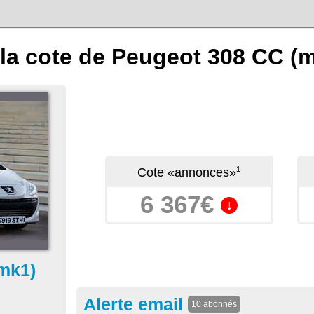
la cote de Peugeot 308 CC (
1
Cote «annonces»
6 367€
↓
mk1)
Alerte email
10 abonnés