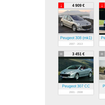
↓
↓
4 909 €
Peugeot 308 (mk1)
Pe
2007 - 2013
=
=
3 451 €
Peugeot 307 CC
P
2001 - 2008